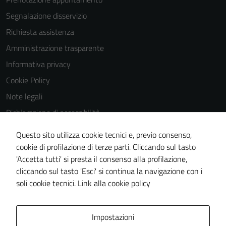
Segnalazione disservizio
Richiesta assistenza
Amministrazione trasparente
Informativa privacy
Cookie Policy
Note legali
Dichiarazione di accessibilità
Dichiarazione di accessibilità Servizi
Questo sito utilizza cookie tecnici e, previo consenso,
Whistleblowing
cookie di profilazione di terze parti. Cliccando sul tasto
'Accetta tutti' si presta il consenso alla profilazione,
Piano di miglioramento del sito
cliccando sul tasto 'Esci' si continua la navigazione con i
Area riservata
soli cookie tecnici.
Link alla cookie policy
Area Privata
Impostazioni