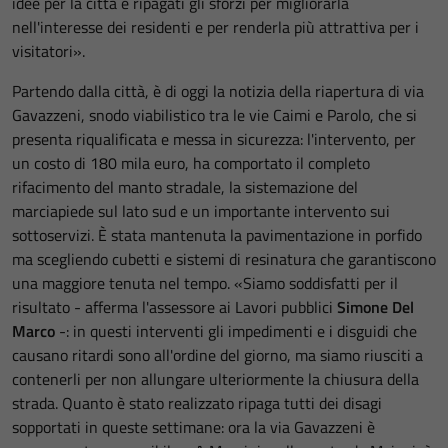
idee per la città e ripagati gli sforzi per migliorarla
nell'interesse dei residenti e per renderla più attrattiva per i
visitatori».
Partendo dalla città, è di oggi la notizia della riapertura di via
Gavazzeni, snodo viabilistico tra le vie Caimi e Parolo, che si
presenta riqualificata e messa in sicurezza: l'intervento, per
un costo di 180 mila euro, ha comportato il completo
rifacimento del manto stradale, la sistemazione del
marciapiede sul lato sud e un importante intervento sui
sottoservizi. È stata mantenuta la pavimentazione in porfido
ma scegliendo cubetti e sistemi di resinatura che garantiscono
una maggiore tenuta nel tempo. «Siamo soddisfatti per il
risultato - afferma l'assessore ai Lavori pubblici
Simone Del
Marco
-: in questi interventi gli impedimenti e i disguidi che
causano ritardi sono all'ordine del giorno, ma siamo riusciti a
contenerli per non allungare ulteriormente la chiusura della
strada. Quanto è stato realizzato ripaga tutti dei disagi
sopportati in queste settimane: ora la via Gavazzeni è