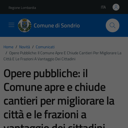
Vai ai contenuti
Vai al footer
ITA
Regione Lombardia
Lingua attiva:
Comune di Sondrio
Home
/
Novità
/
Comunicati
/
Opere Pubbliche: Il Comune Apre E Chiude Cantieri Per Migliorare La
Città E Le Frazioni A Vantaggio Dei Cittadini
Opere pubbliche: il
Comune apre e chiude
cantieri per migliorare la
città e le frazioni a
vantaggio dei cittadini