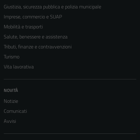
possono
Giustizia, sicurezza pubblica e polizia municipale
essere
Imprese, commercio e SUAP
disabilitati.
Questi cookie
Mobilità e trasporti
non raccolgono
Salute, benessere e assistenza
informazioni
Tributi, finanze e contravvenzioni
personali.
Turismo
Vita lavorativa
NOVITÀ
Notizie
Comunicati
Avvisi