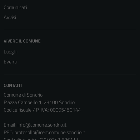
Comunicati
Avvisi
VIVERE IL COMUNE
Tecnici
Luoghi
Questi cookie
Eventi
sono necessari
per il
funzionamento
del sito e non
CONTATTI
possono
Comune di Sondrio
essere
Piazza Campello 1, 23100 Sondrio
disabilitati.
Codice fiscale / P. IVA: 00095450144
Questi cookie
non raccolgono
Email:
info@comune.sondrio.it
informazioni
PEC:
protocollo@cert.comune.sondrio.it
personali.
Centralino unico: (39) 0342 526111