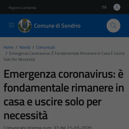
Vai ai contenuti
Vai al footer
ITA
Regione Lombardia
Lingua attiva:
Comune di Sondrio
Home
/
Novità
/
Comunicati
/
Emergenza Coronavirus: È Fondamentale Rimanere In Casa E Uscire
Solo Per Necessità
Emergenza coronavirus: è
fondamentale rimanere in
casa e uscire solo per
necessità
Comunicato stampa num. 37 del 21-03-2020