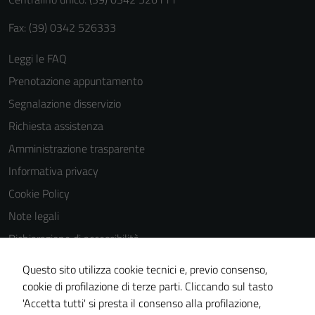
Fax: (39) 0342 526333
Leggi le FAQ
Prenotazione appuntamento
Segnalazione disservizio
Richiesta assistenza
Amministrazione trasparente
Informativa privacy
Cookie Policy
Note legali
Dichiarazione di accessibilità
Dichiarazione di accessibilità Servizi
Questo sito utilizza cookie tecnici e, previo consenso,
Whistleblowing
cookie di profilazione di terze parti. Cliccando sul tasto
'Accetta tutti' si presta il consenso alla profilazione,
Piano di miglioramento del sito