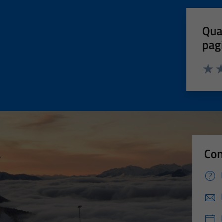
Qua
pag
Valut
Va
Con