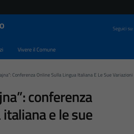
o
Seguici su:
zi
Vivere il Comune
Rajna”: Conferenza Online Sulla Lingua Italiana E Le Sue Variazioni
ajna”: conferenza
 italiana e le sue