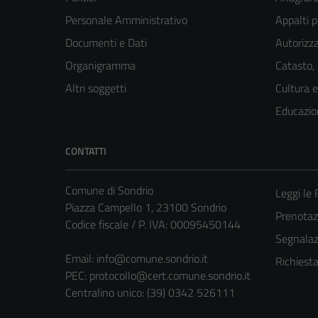
Personale Amministrativo
Appalti p
Documenti e Dati
Autorizza
Organigramma
Catasto,
Altri soggetti
Cultura 
Educazio
CONTATTI
Comune di Sondrio
Leggi le
Piazza Campello 1, 23100 Sondrio
Prenota
Codice fiscale / P. IVA: 00095450144
Segnalazi
Email:
info@comune.sondrio.it
Richiest
PEC:
protocollo@cert.comune.sondrio.it
Centralino unico: (39) 0342 526111