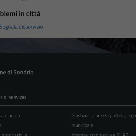
blemi in città
Segnala disservizio
e di Sondrio
E DI SERVIZIO
ra e pesca
Giustizia, sicurezza pubblica e po
e
municipale
e stato civile
Imprese, commercio e SUAP