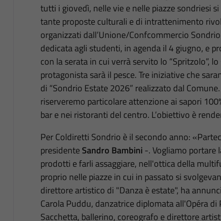
tutti i giovedì, nelle vie e nelle piazze sondriesi
tante proposte culturali e di intrattenimento rivol
organizzati dall’Unione/Confcommercio Sondrio i
dedicata agli studenti, in agenda il 4 giugno, e 
con la serata in cui verrà servito lo “Spritzolo”, l
protagonista sarà il pesce. Tre iniziative che sar
di “Sondrio Estate 2026” realizzato dal Comune. G
riserveremo particolare attenzione ai sapori 100%
bar e nei ristoranti del centro. L’obiettivo è rende
Per Coldiretti Sondrio è il secondo anno: «Partec
presidente
Sandro Bambini
-. Vogliamo portare l
prodotti e farli assaggiare, nell'ottica della multif
proprio nelle piazze in cui in passato si svolgeva
direttore artistico di "Danza è estate", ha annunc
Carola Puddu, danzatrice diplomata all'Opéra di P
Sacchetta, ballerino, coreografo e direttore artist