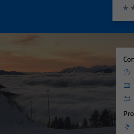
Valut
Va
Con
Pro