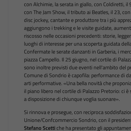
con Alchimie, la serata in giallo, con Coldiretti, il 9
con The Jam Show, il tributo ai Beatles, il 23, co
disc jockey, cantante e produttore tra i più apprezzat
aggiungono i trekking e le visite guidate, aumen
riscosso nelle occasioni precedenti: storie, leggen
luoghi di interesse per una scoperta guidata della
Confermate le serate danzanti in Garberia, i merca
piazza Campello. Il 25 giugno, nel cortile di Palazz
sono inoltre previsti due eventi nell'ambito del pr
Comune di Sondrio è capofila: performance di danz
arti performative. «Una bella novità che proponi
il piano libero nel cortile di Palazzo Pretorio: c
a disposizione di chiunque voglia suonare».
Si rinnova e prosegue, con reciproca soddisfazio
Unione/Confcommercio Sondrio, con il presiden
Stefano Scetti
che ha presentato gli appuntamenti