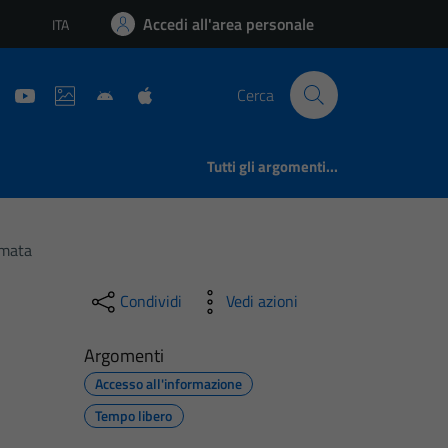
Accedi all'area personale
ITA
Lingua attiva:
Cerca
Tutti gli argomenti...
imata
Condividi
Vedi azioni
Argomenti
Accesso all'informazione
Tempo libero