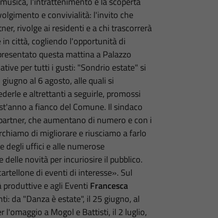
musica, l'intrattenimento e la scoperta
lgimento e convivialità: l'invito che
r, rivolge ai residenti e a chi trascorrerà
e in città, cogliendo l'opportunità di
presentato questa mattina a Palazzo
tive per tutti i gusti: "Sondrio estate" si
 giugno al 6 agosto, alle quali si
erle e altrettanti a seguirle, promossi
'anno a fianco del Comune. Il sindaco
 i partner, che aumentano di numero e con i
erchiamo di migliorare e riusciamo a farlo
 degli uffici e alle numerose
delle novità per incuriosire il pubblico.
cartellone di eventi di interesse». Sul
 produttive e agli Eventi
Francesca
i: da "Danza è estate", il 25 giugno, al
 l'omaggio a Mogol e Battisti, il 2 luglio,