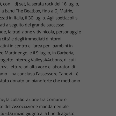
, con il dj set, la serata rock del 16 luglio,
n la band The Beatbox, fino a Dj Matrix,
i in Italia, il 30 luglio. Agli spettacoli si
tati a seguito del grande successo
de, la tradizione vitivinicola, personaggi e
 città e degli immediati dintorni.
tini in centro e l'area per i bambini in
o Martinengo, e il 9 luglio, in Garberia,
ogetto Interreg Valleys4Actions, di cui il
a, letture ad alta voce e laboratori di
amo - ha concluso l'assessore Canovi - è
i è stato donato un pianoforte che mettiamo
ne, la collaborazione tra Comune e
te dell’Associazione mandamentale
: «Da inizio giugno alla fine di agosto,