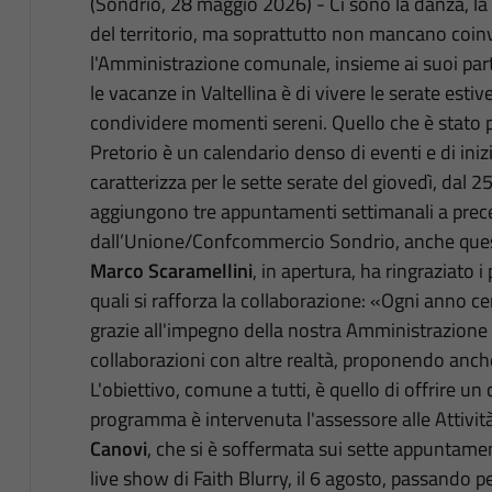
(Sondrio, 28 maggio 2026) - Ci sono la danza, la 
del territorio, ma soprattutto non mancano coinvo
l'Amministrazione comunale, insieme ai suoi partne
le vacanze in Valtellina è di vivere le serate estiv
condividere momenti sereni. Quello che è stato 
Pretorio è un calendario denso di eventi e di inizia
caratterizza per le sette serate del giovedì, dal 25
aggiungono tre appuntamenti settimanali a preced
dall’Unione/Confcommercio Sondrio, anche quest
Marco Scaramellini
, in apertura, ha ringraziato
quali si rafforza la collaborazione: «Ogni anno c
grazie all'impegno della nostra Amministrazione e
collaborazioni con altre realtà, proponendo anche 
L'obiettivo, comune a tutti, è quello di offrire un 
programma è intervenuta l'assessore alle Attività
Canovi
, che si è soffermata sui sette appuntament
live show di Faith Blurry, il 6 agosto, passando per