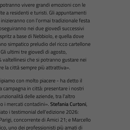
 si potranno vivere grandi emozioni con le
te a residenti e turisti. Gli appuntamenti
nizieranno con l’ormai tradizionale festa
proseguiranno nei due giovedì successivi
o spritz a base di Nebbiolo, e quella dove
anno simpatico preludio del ricco cartellone
li ultimi tre giovedì di agosto,
 valtellinesi che si potranno gustare nei
re la città sempre più attrattiva».
ipiamo con molto piacere - ha detto il
a campagna in città: presentare i nostri
unzionalità delle aziende, tra l'altro
no i mercati contadini».
Stefania Curtoni
,
iato i testimonial dell'edizione 2026:
arigi, concorrente di Amici 21; e Marcello
ico, uno dei professionisti più amati di