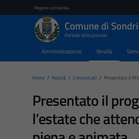
Vai ai contenuti
Vai al footer
Regione Lombardia
Comune di Sondri
Portale Istituzionale
Amministrazione
Novità
Servi
Home
/
Novità
/
Comunicati
/
Presentato Il Pr
Presentato il pro
l’estate che atten
piena e animata