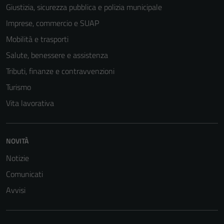
Giustizia, sicurezza pubblica e polizia municipale
Imprese, commercio e SUAP
Mobilità e trasporti
Tecnici
Salute, benessere e assistenza
Questi cookie
sono necessari
Tributi, finanze e contravvenzioni
per il
Turismo
funzionamento
Vita lavorativa
del sito e non
possono
essere
disabilitati.
NOVITÀ
Questi cookie
Notizie
non raccolgono
Comunicati
informazioni
personali.
Avvisi