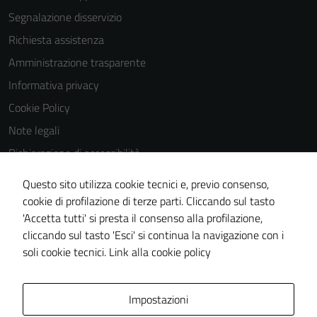
Segnalazione disservizio
Richiesta assistenza
Amministrazione trasparente
Informativa privacy
Cookie Policy
Note legali
Dichiarazione di accessibilità
Dichiarazione di accessibilità Servizi
Questo sito utilizza cookie tecnici e, previo consenso,
Whistleblowing
cookie di profilazione di terze parti. Cliccando sul tasto
'Accetta tutti' si presta il consenso alla profilazione,
Piano di miglioramento del sito
cliccando sul tasto 'Esci' si continua la navigazione con i
Area riservata
soli cookie tecnici.
Link alla cookie policy
Area Privata
Impostazioni