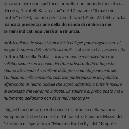
rilasciato per i due spettacoli annullati nel periodo indicato dal
decreto, "I fratelli Karamazov" del 17 marzo e "Il maschio
inutile" del 30, ma non per "Don Chisciotte" del 24 febbraio.
La
mancata presentazione della domanda di rimborso nei
termini indicati equivarrà alla rinuncia.
≪Attendiamo le disposizioni ministeriali per poter organizzare al
meglio la ripresa delle attività culturali
- sottolinea l'assessore alla
Cultura
Marcella Fratta
-.
Il lavoro non è mai rallentato e in
collaborazione con il nuovo direttore artistico Andrea Ragosta
stiamo allestendo il cartellone della prossima Stagione teatrale.
Confidiamo nella consueta, calorosa partecipazione del pubblico
affezionato al Teatro Sociale che saprà adattarsi a tutte le misure
di sicurezza che verranno indicate. La salute è al primo posto ma il
nutrimento dell'anima non deve mai mancare≫.
I biglietti acquistati per il concerto sinfonico della Savaria
Symphony Orchestra diretto dal maestro Giovanni Mazza del
13 marzo e l'opera lirica "Madama Butterfly" del 18 aprile