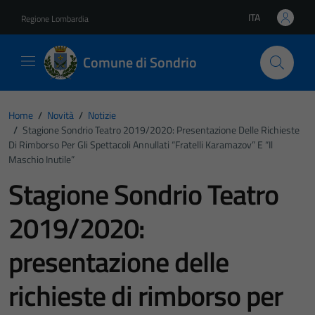
Vai ai contenuti
Vai al footer
ITA
Regione Lombardia
Lingua attiva:
Comune di Sondrio
Home
/
Novità
/
Notizie
/
Stagione Sondrio Teatro 2019/2020: Presentazione Delle Richieste
Di Rimborso Per Gli Spettacoli Annullati “Fratelli Karamazov” E “Il
Maschio Inutile”
Stagione Sondrio Teatro
2019/2020:
presentazione delle
richieste di rimborso per