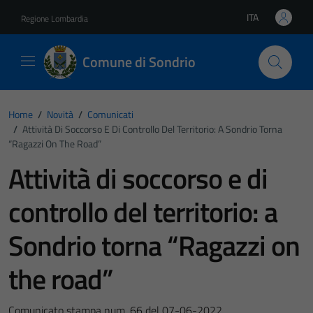
Vai ai contenuti
Vai al footer
ITA
Regione Lombardia
Lingua attiva:
Comune di Sondrio
Home
/
Novità
/
Comunicati
/
Attività Di Soccorso E Di Controllo Del Territorio: A Sondrio Torna
“Ragazzi On The Road”
Attività di soccorso e di
controllo del territorio: a
Sondrio torna “Ragazzi on
the road”
Comunicato stampa num. 66 del 07-06-2022