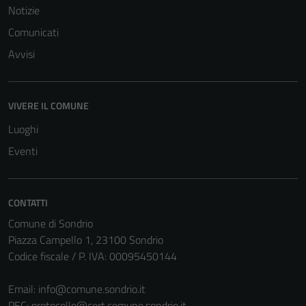
Notizie
Comunicati
Avvisi
VIVERE IL COMUNE
Tecnici
Questi cookie
Luoghi
sono necessari
Eventi
per il
funzionamento
del sito e non
CONTATTI
possono
Comune di Sondrio
essere
Piazza Campello 1, 23100 Sondrio
disabilitati.
Codice fiscale / P. IVA: 00095450144
Questi cookie
non raccolgono
Email:
info@comune.sondrio.it
informazioni
PEC:
protocollo@cert.comune.sondrio.it