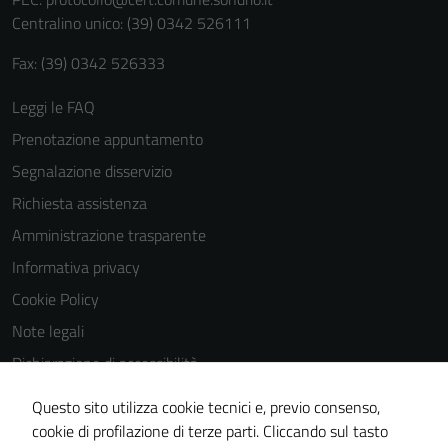
personali.
Centralino unico: (39) 0342 526111
Fax: (39) 0342 526333
Leggi le FAQ
Prenotazione appuntamento
Segnalazione disservizio
Richiesta assistenza
Amministrazione trasparente
Informativa privacy
Cookie Policy
Note legali
Dichiarazione di accessibilità
Dichiarazione di accessibilità Servizi
Questo sito utilizza cookie tecnici e, previo consenso,
Whistleblowing
cookie di profilazione di terze parti. Cliccando sul tasto