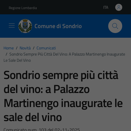
Vai ai contenuti
Vai al footer
ITA
Regione Lombardia
Lingua attiva:
Comune di Sondrio
Home
/
Novità
/
Comunicati
/
Sondrio Sempre Più Città Del Vino: A Palazzo Martinengo Inaugurate
Le Sale Del Vino
Sondrio sempre più città
del vino: a Palazzo
Martinengo inaugurate le
sale del vino
Comunicato num. 103 del 02-11-2025