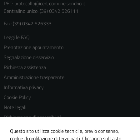
PEC:
protocollo@cert.comune.sondrio.it
Centralino unico: (39) 0342 526111
Fax: (39) 0342 526333
Leggi le FAQ
Prenotazione appuntamento
Segnalazione disservizio
Richiesta assistenza
Amministrazione trasparente
Informativa privacy
Cookie Policy
Note legali
Dichiarazione di accessibilità
Dichiarazione di accessibilità Servizi
Questo sito utilizza cookie tecnici e, previo consenso,
Whistleblowing
cookie di profilazione di terze parti. Cliccando sul tasto