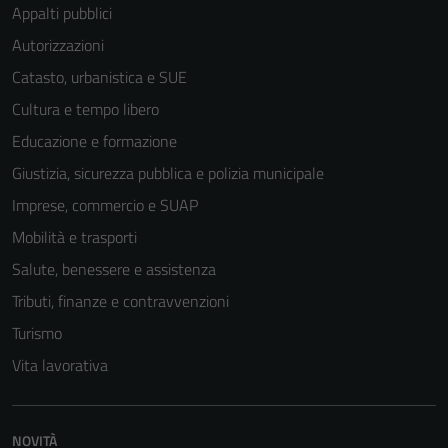
Appalti pubblici
Autorizzazioni
Catasto, urbanistica e SUE
Cultura e tempo libero
Educazione e formazione
Tecnici
Giustizia, sicurezza pubblica e polizia municipale
Questi cookie
Imprese, commercio e SUAP
sono necessari
Mobilità e trasporti
per il
funzionamento
Salute, benessere e assistenza
del sito e non
Tributi, finanze e contravvenzioni
possono
Turismo
essere
disabilitati.
Vita lavorativa
Questi cookie
non raccolgono
informazioni
NOVITÀ