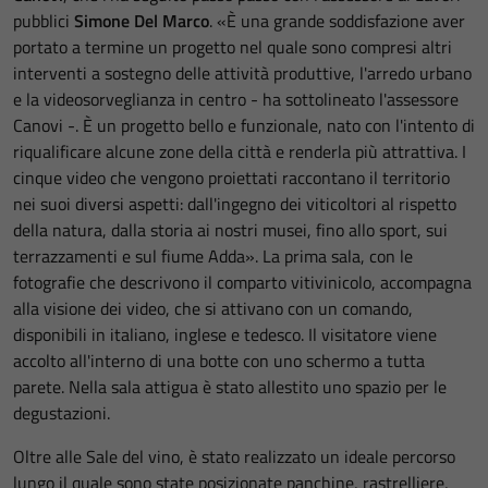
pubblici
Simone Del Marco
. «È una grande soddisfazione aver
portato a termine un progetto nel quale sono compresi altri
interventi a sostegno delle attività produttive, l'arredo urbano
e la videosorveglianza in centro - ha sottolineato l'assessore
Canovi -. È un progetto bello e funzionale, nato con l'intento di
riqualificare alcune zone della città e renderla più attrattiva. I
cinque video che vengono proiettati raccontano il territorio
nei suoi diversi aspetti: dall'ingegno dei viticoltori al rispetto
della natura, dalla storia ai nostri musei, fino allo sport, sui
terrazzamenti e sul fiume Adda». La prima sala, con le
fotografie che descrivono il comparto vitivinicolo, accompagna
alla visione dei video, che si attivano con un comando,
disponibili in italiano, inglese e tedesco. Il visitatore viene
accolto all'interno di una botte con uno schermo a tutta
parete. Nella sala attigua è stato allestito uno spazio per le
degustazioni.
Oltre alle Sale del vino, è stato realizzato un ideale percorso
lungo il quale sono state posizionate panchine, rastrelliere,