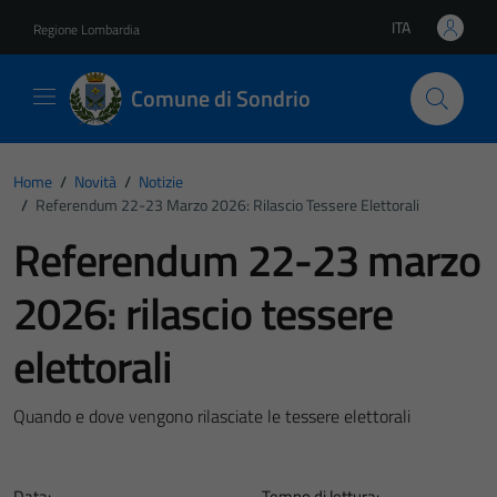
Vai ai contenuti
Vai al footer
ITA
Regione Lombardia
Lingua attiva:
Comune di Sondrio
Home
/
Novità
/
Notizie
/
Referendum 22-23 Marzo 2026: Rilascio Tessere Elettorali
Referendum 22-23 marzo
2026: rilascio tessere
elettorali
Quando e dove vengono rilasciate le tessere elettorali
Data:
Tempo di lettura: