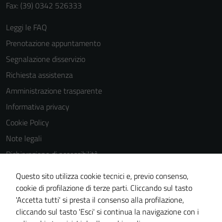
Fax: (39) 0342 526333
Leggi le FAQ
Prenotazione appuntamento
Segnalazione disservizio
Richiesta assistenza
Amministrazione trasparente
Informativa privacy
Cookie Policy
Note legali
Dichiarazione di accessibilità
Dichiarazione di accessibilità Servizi
Questo sito utilizza cookie tecnici e, previo consenso,
Whistleblowing
cookie di profilazione di terze parti. Cliccando sul tasto
'Accetta tutti' si presta il consenso alla profilazione,
Piano di miglioramento del sito
cliccando sul tasto 'Esci' si continua la navigazione con i
Area riservata