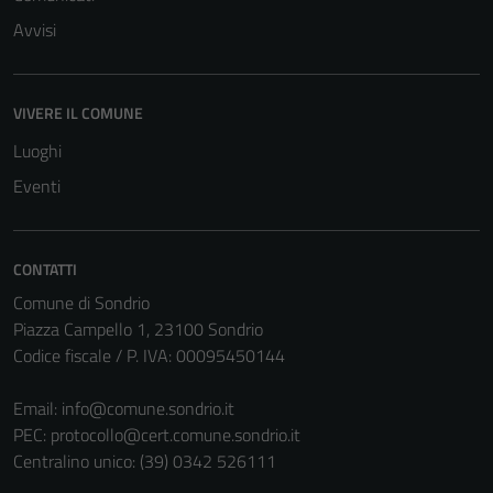
funzionamento
Avvisi
del sito e non
possono
essere
disabilitati.
VIVERE IL COMUNE
Questi cookie
Luoghi
non raccolgono
Eventi
informazioni
personali.
CONTATTI
Comune di Sondrio
Piazza Campello 1, 23100 Sondrio
Codice fiscale / P. IVA: 00095450144
Email:
info@comune.sondrio.it
PEC:
protocollo@cert.comune.sondrio.it
Centralino unico: (39) 0342 526111