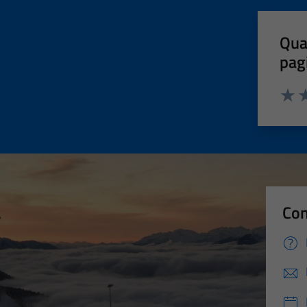
Qua
pag
Valut
Va
Con