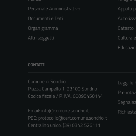
Personale Amministrativo
Appalti p
Documenti e Dati
Autorizza
Organigramma
Catasto,
Altri soggetti
Cultura 
Educazio
CONTATTI
Comune di Sondrio
Leggi le
Piazza Campello 1, 23100 Sondrio
Prenota
Codice fiscale / P. IVA: 00095450144
Segnalazi
Email:
info@comune.sondrio.it
Richiest
PEC:
protocollo@cert.comune.sondrio.it
Centralino unico: (39) 0342 526111