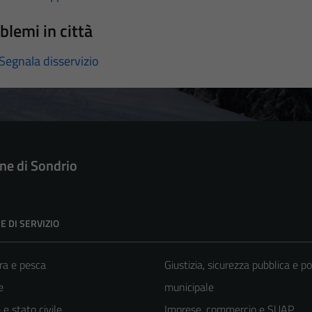
blemi in città
Segnala disservizio
e di Sondrio
E DI SERVIZIO
ra e pesca
Giustizia, sicurezza pubblica e po
e
municipale
e stato civile
Imprese, commercio e SUAP