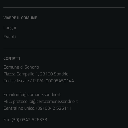
VIVERE IL COMUNE
Luoghi
Tecnici
Eventi
Questi cookie
sono necessari
per il
CONTATTI
funzionamento
Comune di Sondrio
del sito e non
Piazza Campello 1, 23100 Sondrio
possono
Codice fiscale / P. IVA: 00095450144
essere
disabilitati.
Email:
info@comune.sondrio.it
Questi cookie
PEC:
protocollo@cert.comune.sondrio.it
non raccolgono
Centralino unico: (39) 0342 526111
informazioni
personali.
Fax: (39) 0342 526333