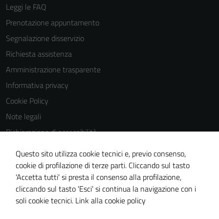
Leggi le FAQ
Prenotazione appuntamento
Segnalazione disservizio
Richiesta assistenza
Amministrazione trasparente
Informativa privacy
Cookie Policy
Note legali
Dichiarazione di accessibilità
Dichiarazione di accessibilità Servizi
Questo sito utilizza cookie tecnici e, previo consenso,
Whistleblowing
cookie di profilazione di terze parti. Cliccando sul tasto
'Accetta tutti' si presta il consenso alla profilazione,
Piano di miglioramento del sito
cliccando sul tasto 'Esci' si continua la navigazione con i
Area riservata
soli cookie tecnici.
Link alla cookie policy