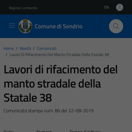
Vai ai contenuti
Vai al footer
ITA
Regione Lombardia
Lingua attiva:
Comune di Sondrio
Home
/
Novità
/
Comunicati
/
Lavori Di Rifacimento Del Manto Stradale Della Statale 38
Lavori di rifacimento del
manto stradale della
Statale 38
Comunicato stampa num. 86 del 22-08-2019
Data:
Numero
Tempo di lettura: