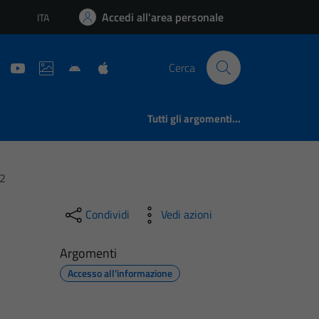
Accedi all'area personale
ITA
Lingua attiva:
Cerca
Tutti gli argomenti...
22
Condividi
Vedi azioni
Argomenti
Accesso all'informazione