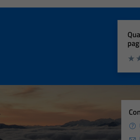
Qua
pag
Valut
Va
Con