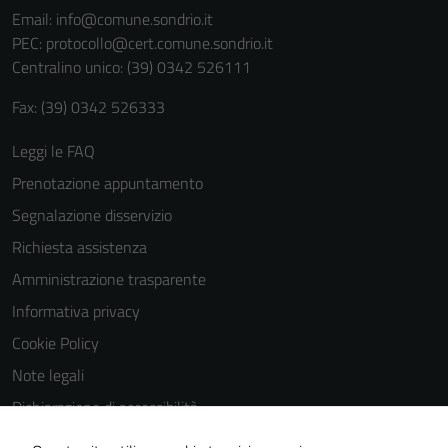
Email:
info@comune.sondrio.it
PEC:
protocollo@cert.comune.sondrio.it
Centralino unico: (39) 0342 526111
Fax: (39) 0342 526333
Leggi le FAQ
Prenotazione appuntamento
Segnalazione disservizio
Richiesta assistenza
Amministrazione trasparente
Informativa privacy
Cookie Policy
Note legali
Dichiarazione di accessibilità
Dichiarazione di accessibilità Servizi