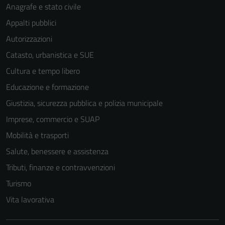
Anagrafe e stato civile
Appalti pubblici
Autorizzazioni
Catasto, urbanistica e SUE
Cultura e tempo libero
Educazione e formazione
Tecnici
Giustizia, sicurezza pubblica e polizia municipale
Questi cookie
sono necessari
Imprese, commercio e SUAP
per il
Mobilità e trasporti
funzionamento
Salute, benessere e assistenza
del sito e non
possono
Tributi, finanze e contravvenzioni
essere
Turismo
disabilitati.
Vita lavorativa
Questi cookie
non raccolgono
informazioni