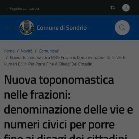
Vai ai contenuti
Vai al footer
ITA
Regione Lombardia
Lingua attiva:
Comune di Sondrio
Home
/
Novità
/
Comunicati
/
Nuova Toponomastica Nelle Frazioni: Denominazione Delle Vie E
Numeri Civici Per Porre Fine Ai Disagi Dei Cittadini
Nuova toponomastica
nelle frazioni:
denominazione delle vie e
numeri civici per porre
fine ai disagi dei cittadini