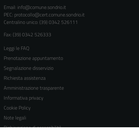
informazioni
Email:
info@comune.sondrio.it
personali.
PEC:
protocollo@cert.comune.sondrio.it
Centralino unico: (39) 0342 526111
Fax: (39) 0342 526333
Leggi le FAQ
Prenotazione appuntamento
Segnalazione disservizio
Richiesta assistenza
Amministrazione trasparente
Informativa privacy
Cookie Policy
Note legali
Dichiarazione di accessibilità
Dichiarazione di accessibilità Servizi