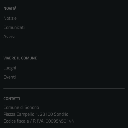
NOVITÀ
Notizie
Comunicati
Avvisi
Tecnici
VIVERE IL COMUNE
Questi cookie
sono necessari
Luoghi
per il
Eventi
funzionamento
del sito e non
possono
CONTATTI
essere
Comune di Sondrio
disabilitati.
Piazza Campello 1, 23100 Sondrio
Questi cookie
Codice fiscale / P. IVA: 00095450144
non raccolgono