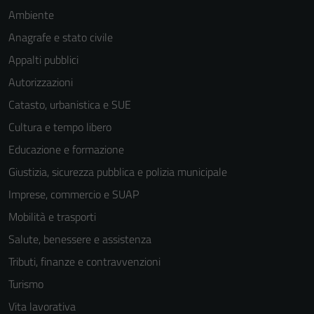
Ambiente
Anagrafe e stato civile
Appalti pubblici
Autorizzazioni
Catasto, urbanistica e SUE
Cultura e tempo libero
Tecnici
Educazione e formazione
Questi cookie
Giustizia, sicurezza pubblica e polizia municipale
sono necessari
per il
Imprese, commercio e SUAP
funzionamento
Mobilità e trasporti
del sito e non
Salute, benessere e assistenza
possono
essere
Tributi, finanze e contravvenzioni
disabilitati.
Turismo
Questi cookie
Vita lavorativa
non raccolgono