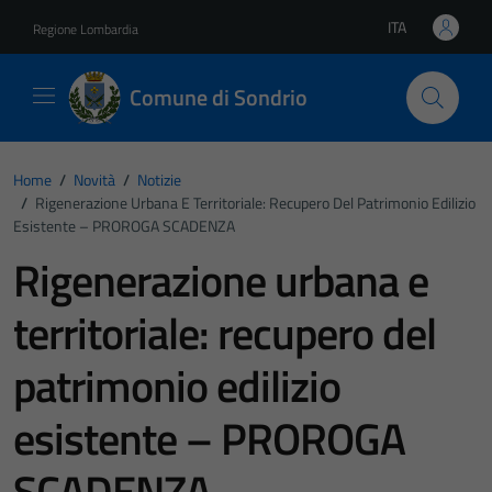
Vai ai contenuti
Vai al footer
ITA
Regione Lombardia
Lingua attiva:
Comune di Sondrio
Home
/
Novità
/
Notizie
/
Rigenerazione Urbana E Territoriale: Recupero Del Patrimonio Edilizio
Esistente – PROROGA SCADENZA
Rigenerazione urbana e
territoriale: recupero del
patrimonio edilizio
esistente – PROROGA
SCADENZA