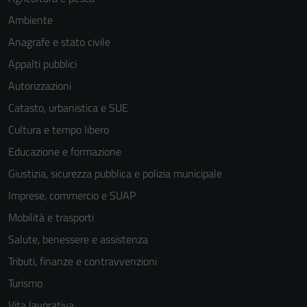
Questi cookie
Ambiente
sono necessari
per il
Anagrafe e stato civile
funzionamento
Appalti pubblici
del sito e non
Autorizzazioni
possono
essere
Catasto, urbanistica e SUE
disabilitati.
Cultura e tempo libero
Questi cookie
Educazione e formazione
non raccolgono
informazioni
Giustizia, sicurezza pubblica e polizia municipale
personali.
Imprese, commercio e SUAP
Mobilità e trasporti
Salute, benessere e assistenza
Tributi, finanze e contravvenzioni
Turismo
Vita lavorativa