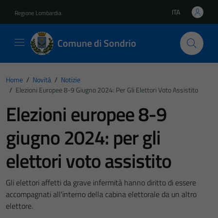
Vai ai contenuti
Vai al footer
ITA
Regione Lombardia
Lingua attiva:
Comune di Sondrio
Home
/
Novità
/
Notizie
/
Elezioni Europee 8-9 Giugno 2024: Per Gli Elettori Voto Assistito
Elezioni europee 8-9
giugno 2024: per gli
elettori voto assistito
Gli elettori affetti da grave infermità hanno diritto di essere
accompagnati all'interno della cabina elettorale da un altro
elettore.