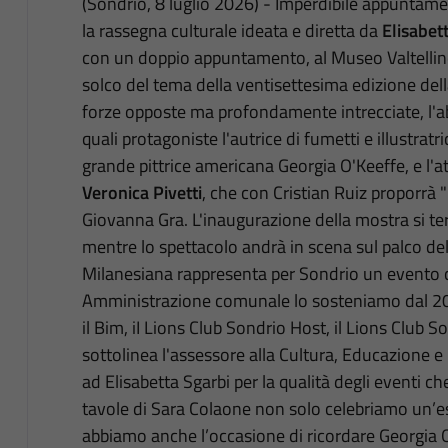
(Sondrio, 8 luglio 2026) - Imperdibile appuntamen
la rassegna culturale ideata e diretta da
Elisabet
con un doppio appuntamento, al Museo Valtellinese
solco del tema della ventisettesima edizione della
forze opposte ma profondamente intrecciate, l'a
quali protagoniste l'autrice di fumetti e illustratr
grande pittrice americana Georgia O'Keeffe, e l'att
Veronica Pivetti
, che con Cristian Ruiz proporrà "
Giovanna Gra. L'inaugurazione della mostra si terr
mentre lo spettacolo andrà in scena sul palco del 
Milanesiana rappresenta per Sondrio un evento
Amministrazione comunale lo sosteniamo dal 2021
il Bim, iI Lions Club Sondrio Host, il Lions Club
sottolinea l'assessore alla Cultura, Educazione e
ad Elisabetta Sgarbi per la qualità degli eventi che
tavole di Sara Colaone non solo celebriamo un’e
abbiamo anche l’occasione di ricordare Georgia O