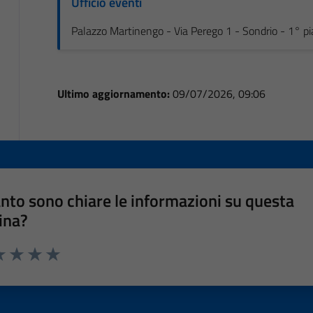
Ufficio eventi
Palazzo Martinengo - Via Perego 1 - Sondrio - 1° p
Ultimo aggiornamento:
09/07/2026, 09:06
nto sono chiare le informazioni su questa
ina?
a 1 stelle su 5
luta 2 stelle su 5
Valuta 3 stelle su 5
Valuta 4 stelle su 5
Valuta 5 stelle su 5