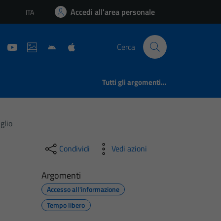
Accedi all'area personale
ITA
Lingua attiva:
Cerca
Tutti gli argomenti...
glio
Condividi
Vedi azioni
Argomenti
Accesso all'informazione
Tempo libero