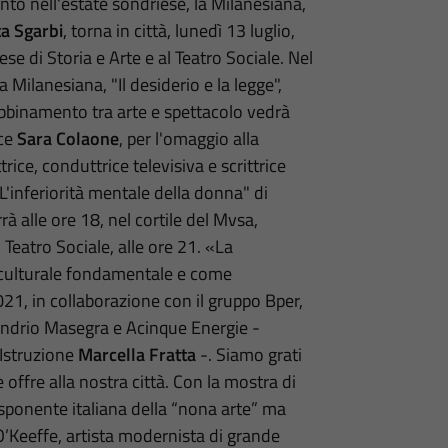
to nell'estate sondriese, la Milanesiana,
ta Sgarbi
, torna in città, lunedì 13 luglio,
 di Storia e Arte e al Teatro Sociale. Nel
 Milanesiana, "Il desiderio e la legge",
bbinamento tra arte e spettacolo vedrà
ice
Sara Colaone
, per l'omaggio alla
rice, conduttrice televisiva e scrittrice
L'inferiorità mentale della donna" di
à alle ore 18, nel cortile del Mvsa,
Teatro Sociale, alle ore 21. «
La
 culturale fondamentale e come
, in collaborazione con il gruppo Bper,
 Sondrio Masegra e Acinque Energie -
 Istruzione
Marcella Fratta
-. Siamo grati
 offre alla nostra città. Con la mostra di
sponente italiana della “nona arte” ma
’Keeffe, artista modernista di grande