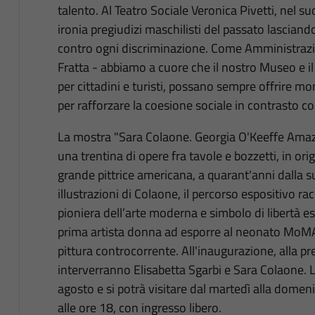
talento. Al Teatro Sociale Veronica Pivetti, nel
ironia pregiudizi maschilisti del passato lascia
contro ogni discriminazione. Come Amministraz
Fratta - abbiamo a cuore che il nostro Museo e il
per cittadini e turisti, possano sempre offrire mo
per rafforzare la coesione sociale in contrasto co
La mostra "Sara Colaone. Georgia O'Keeffe Amaz
una trentina di opere fra tavole e bozzetti, in ori
grande pittrice americana, a quarant'anni dalla s
illustrazioni di Colaone, il percorso espositivo ra
pioniera dell’arte moderna e simbolo di libertà es
prima artista donna ad esporre al neonato MoM
pittura controcorrente. All'inaugurazione, alla pr
interverranno Elisabetta Sgarbi e Sara Colaone. L
agosto e si potrà visitare dal martedì alla domeni
alle ore 18, con ingresso libero.