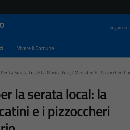
o
Seguici su:
zi
Vivere il Comune
Per La Serata Local: La Musica Folk, I Mercatini E I Pizzoccheri C
r la serata local: la
atini e i pizzoccheri
rio