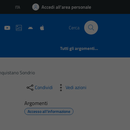
Accedi all'area personale
ITA
Lingua attiva:
Cerca
Tutti gli argomenti...
onquistano Sondrio
Condividi
Vedi azioni
Argomenti
Accesso all'informazione