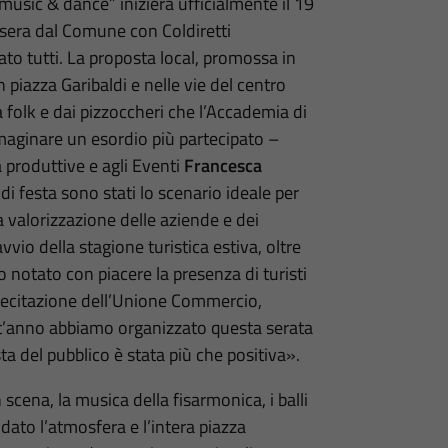
usic & dance” inizierà ufficialmente il 19
 sera dal Comune con Coldiretti
to tutti. La proposta local, promossa in
 piazza Garibaldi e nelle vie del centro
a folk e dai pizzoccheri che l’Accademia di
aginare un esordio più partecipato –
 produttive e agli Eventi
Francesca
di festa sono stati lo scenario ideale per
a valorizzazione delle aziende e dei
’avvio della stagione turistica estiva, oltre
mo notato con piacere la presenza di turisti
llecitazione dell’Unione Commercio,
st’anno abbiamo organizzato questa serata
sta del pubblico è stata più che positiva».
 scena, la musica della fisarmonica, i balli
dato l’atmosfera e l’intera piazza