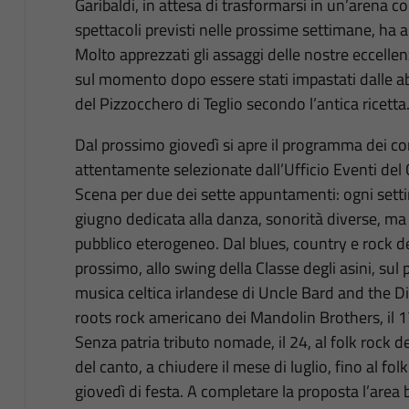
Garibaldi, in attesa di trasformarsi in un’arena con
spettacoli previsti nelle prossime settimane, ha ac
Molto apprezzati gli assaggi delle nostre eccellenz
sul momento dopo essere stati impastati dalle abi
del Pizzocchero di Teglio secondo l’antica ricetta
Dal prossimo giovedì si apre il programma dei co
attentamente selezionate dall’Ufficio Eventi del 
Scena per due dei sette appuntamenti: ogni setti
giugno dedicata alla danza, sonorità diverse, ma tu
pubblico eterogeneo. Dal blues, country e rock de
prossimo, allo swing della Classe degli asini, sul pa
musica celtica irlandese di Uncle Bard and the Dir
roots rock americano dei Mandolin Brothers, il 1
Senza patria tributo nomade, il 24, al folk rock 
del canto, a chiudere il mese di luglio, fino al folk
giovedì di festa. A completare la proposta l’area bim