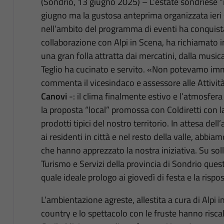
(Sondrio, 13 giugno 2025) – L’estate sondriese “m
giugno ma la gustosa anteprima organizzata ieri
nell’ambito del programma di eventi ha conquista
collaborazione con Alpi in Scena, ha richiamato in
una gran folla attratta dai mercatini, dalla music
Teglio ha cucinato e servito. «Non potevamo imm
commenta il vicesindaco e assessore alle Attività
Canovi
-: il clima finalmente estivo e l’atmosfera 
la proposta “local” promossa con Coldiretti con l
prodotti tipici del nostro territorio. In attesa dell
ai residenti in città e nel resto della valle, abbia
che hanno apprezzato la nostra iniziativa. Su so
Turismo e Servizi della provincia di Sondrio que
quale ideale prologo ai giovedì di festa e la rispo
L’ambientazione agreste, allestita a cura di Alpi in
country e lo spettacolo con le fruste hanno riscal