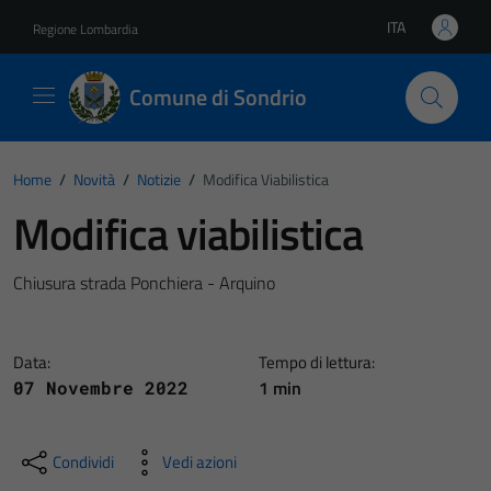
Vai ai contenuti
Vai al footer
ITA
Regione Lombardia
Lingua attiva:
Comune di Sondrio
Home
/
Novità
/
Notizie
/
Modifica Viabilistica
Modifica viabilistica
Chiusura strada Ponchiera - Arquino
Data:
Tempo di lettura:
1 min
07 Novembre 2022
Condividi
Vedi azioni