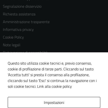
Segnalazione disservizio
Richiesta assistenza
Amministrazione trasparente
Informativa privacy
Cookie Policy
Note legali
Dichiarazione di accessibilità
Dichiarazione di accessibilità Servizi
Questo sito utilizza cookie tecnici e, previo consenso,
Whistleblowing
cookie di profilazione di terze parti. Cliccando sul tasto
'Accetta tutti' si presta il consenso alla profilazione,
Piano di miglioramento del sito
cliccando sul tasto 'Esci' si continua la navigazione con i
Area riservata
soli cookie tecnici.
Link alla cookie policy
Area Privata
Impostazioni