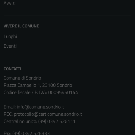
Avvisi
VIVERE IL COMUNE
Luoghi
Tecnici
Questi cookie
Eventi
sono necessari
per il
funzionamento
CONTATTI
del sito e non
Comune di Sondrio
possono
Piazza Campello 1, 23100 Sondrio
essere
Codice fiscale / P. IVA: 00095450144
disabilitati.
Questi cookie
Email:
info@comune.sondrio.it
non raccolgono
PEC:
protocollo@cert.comune.sondrio.it
informazioni
Centralino unico: (39) 0342 526111
personali.
Fax: (39) 0342 526333