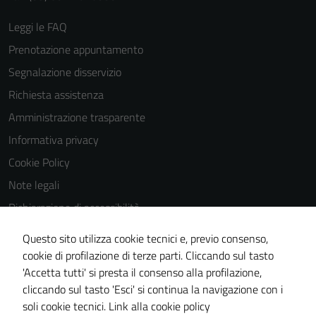
Leggi le FAQ
Prenotazione appuntamento
Segnalazione disservizio
Richiesta assistenza
Amministrazione trasparente
Informativa privacy
Cookie Policy
Note legali
Dichiarazione di accessibilità
Dichiarazione di accessibilità Servizi
Questo sito utilizza cookie tecnici e, previo consenso,
Whistleblowing
cookie di profilazione di terze parti. Cliccando sul tasto
'Accetta tutti' si presta il consenso alla profilazione,
Piano di miglioramento del sito
cliccando sul tasto 'Esci' si continua la navigazione con i
Area riservata
soli cookie tecnici.
Link alla cookie policy