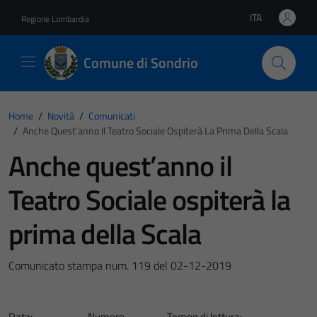
Vai ai contenuti
Vai al footer
ITA
Regione Lombardia
Lingua attiva:
Comune di Sondrio
Home
/
Novità
/
Comunicati
/
Anche Quest’anno Il Teatro Sociale Ospiterà La Prima Della Scala
Anche quest’anno il
Teatro Sociale ospiterà la
prima della Scala
Comunicato stampa num. 119 del 02-12-2019
Data:
Numero
Tempo di lettura: