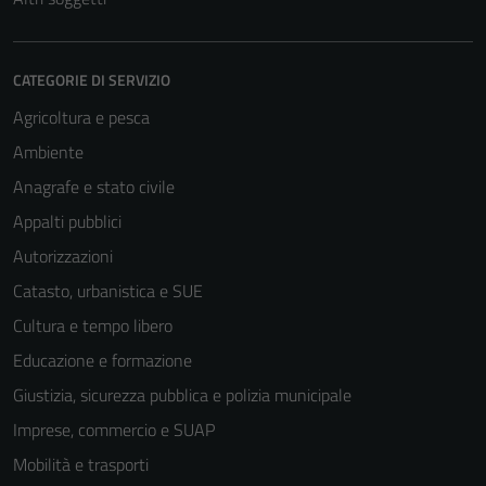
CATEGORIE DI SERVIZIO
Agricoltura e pesca
Ambiente
Anagrafe e stato civile
Appalti pubblici
Autorizzazioni
Tecnici
Catasto, urbanistica e SUE
Questi cookie
Cultura e tempo libero
sono necessari
Educazione e formazione
per il
funzionamento
Giustizia, sicurezza pubblica e polizia municipale
del sito e non
Imprese, commercio e SUAP
possono
Mobilità e trasporti
essere