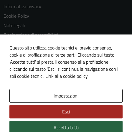
Informativa privacy
Cookie Policy
Note legali
Dichiarazione di accessibilità
Dichiarazione di accessibilità Servizi
Questo sito utilizza cookie tecnici e, previo consenso,
Whistleblowing
cookie di profilazione di terze parti. Cliccando sul tasto
'Accetta tutti' si presta il consenso alla profilazione,
Piano di miglioramento del sito
cliccando sul tasto 'Esci' si continua la navigazione con i
Area riservata
soli cookie tecnici.
Link alla cookie policy
Area Privata
Impostazioni
Esci
Accetta tutti
Credits: ©
Technical Design s.r.l.