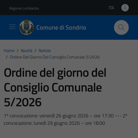
Vai ai contenuti
Vai al footer
ITA
Regione Lombardia
Lingua attiva:
Comune di Sondrio
Home
/
Novità
/
Notizie
/
Ordine Del Giorno Del Consiglio Comunale 5/2026
Ordine del giorno del
Consiglio Comunale
5/2026
1ª convocazione: venerdì 26 giugno 2026 – ore 17:30 --- 2ª
convocazione: lunedì 29 giugno 2026 – ore 18:00