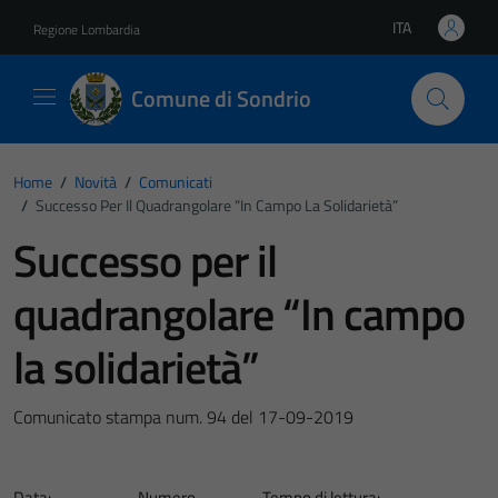
Vai ai contenuti
Vai al footer
ITA
Regione Lombardia
Lingua attiva:
Comune di Sondrio
Home
/
Novità
/
Comunicati
/
Successo Per Il Quadrangolare “In Campo La Solidarietà”
Successo per il
quadrangolare “In campo
la solidarietà”
Comunicato stampa num. 94 del 17-09-2019
Data:
Numero
Tempo di lettura: