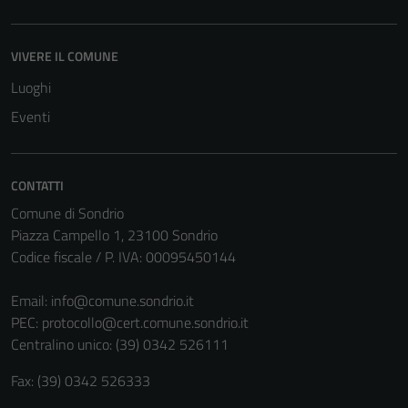
VIVERE IL COMUNE
Luoghi
Tecnici
Eventi
Questi cookie
sono necessari
per il
CONTATTI
funzionamento
Comune di Sondrio
del sito e non
Piazza Campello 1, 23100 Sondrio
possono
Codice fiscale / P. IVA: 00095450144
essere
disabilitati.
Email:
info@comune.sondrio.it
Questi cookie
PEC:
protocollo@cert.comune.sondrio.it
non raccolgono
Centralino unico: (39) 0342 526111
informazioni
personali.
Fax: (39) 0342 526333