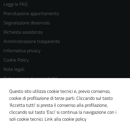
Leggi le FAQ
Prenotazione appuntamento
Segnalazione disservizio
Richiesta assistenza
Amministrazione trasparente
Informativa privacy
Cookie Policy
Note legali
Dichiarazione di accessibilità
Dichiarazione di accessibilità Servizi
Questo sito utilizza cookie tecnici e, previo consenso,
Whistleblowing
cookie di profilazione di terze parti. Cliccando sul tasto
'Accetta tutti' si presta il consenso alla profilazione,
Piano di miglioramento del sito
cliccando sul tasto 'Esci' si continua la navigazione con i
Area riservata
soli cookie tecnici.
Link alla cookie policy