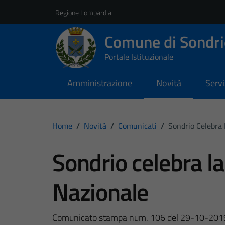
Vai ai contenuti
Vai al footer
Regione Lombardia
Comune di Sondri
Portale Istituzionale
Amministrazione
Novità
Servi
Home
/
Novità
/
Comunicati
/
Sondrio Celebra 
Sondrio celebra la
Nazionale
Comunicato stampa num. 106 del 29-10-201