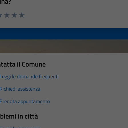
ina?
a 1 stelle su 5
luta 2 stelle su 5
Valuta 3 stelle su 5
Valuta 4 stelle su 5
Valuta 5 stelle su 5
tatta il Comune
Leggi le domande frequenti
Richiedi assistenza
Prenota appuntamento
blemi in città