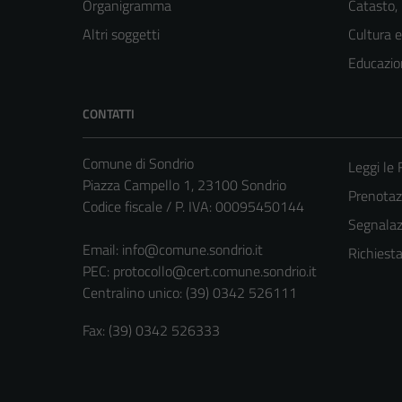
Organigramma
Catasto,
Altri soggetti
Cultura 
Educazio
CONTATTI
Comune di Sondrio
Leggi le
Piazza Campello 1, 23100 Sondrio
Prenota
Codice fiscale / P. IVA: 00095450144
Segnalazi
Email:
info@comune.sondrio.it
Richiest
PEC:
protocollo@cert.comune.sondrio.it
Centralino unico: (39) 0342 526111
Fax: (39) 0342 526333