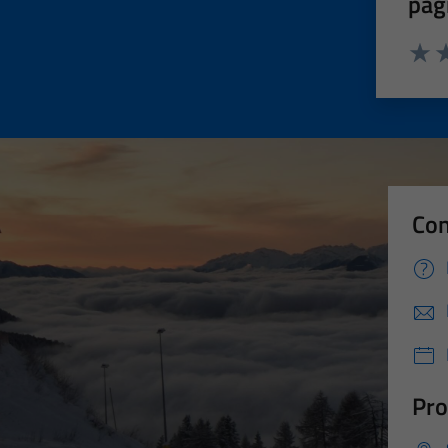
pag
Valut
Va
Con
Pro