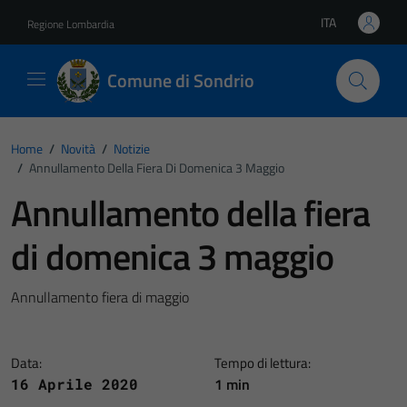
Vai ai contenuti
Vai al footer
ITA
Regione Lombardia
Lingua attiva:
Comune di Sondrio
Home
/
Novità
/
Notizie
/
Annullamento Della Fiera Di Domenica 3 Maggio
Annullamento della fiera
di domenica 3 maggio
Annullamento fiera di maggio
Data:
Tempo di lettura:
1 min
16 Aprile 2020