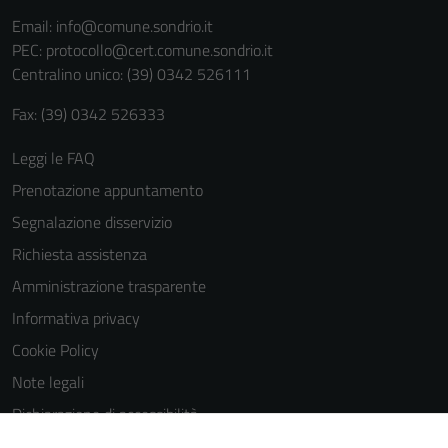
sono necessari
Email:
info@comune.sondrio.it
per il
PEC:
protocollo@cert.comune.sondrio.it
funzionamento
Centralino unico: (39) 0342 526111
del sito e non
possono
Fax: (39) 0342 526333
essere
disabilitati.
Leggi le FAQ
Questi cookie
Prenotazione appuntamento
non raccolgono
Segnalazione disservizio
informazioni
personali.
Richiesta assistenza
Amministrazione trasparente
Informativa privacy
Cookie Policy
Note legali
Dichiarazione di accessibilità
Dichiarazione di accessibilità Servizi