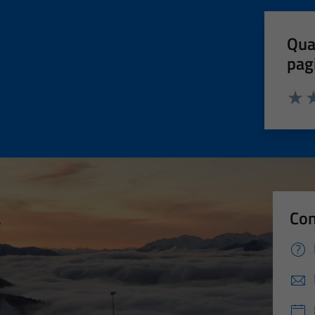
Qua
pag
Valut
Va
Con