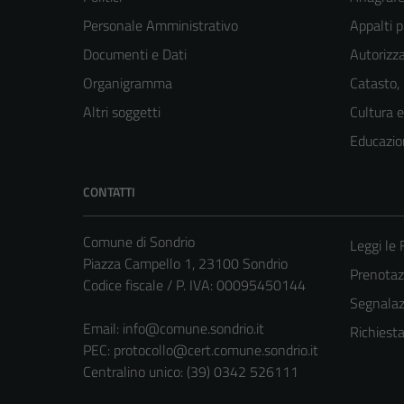
Personale Amministrativo
Appalti p
Documenti e Dati
Autorizza
Organigramma
Catasto,
Altri soggetti
Cultura 
Educazio
CONTATTI
Comune di Sondrio
Leggi le
Piazza Campello 1, 23100 Sondrio
Prenota
Codice fiscale / P. IVA: 00095450144
Segnalazi
Email:
info@comune.sondrio.it
Richiest
PEC:
protocollo@cert.comune.sondrio.it
Centralino unico: (39) 0342 526111