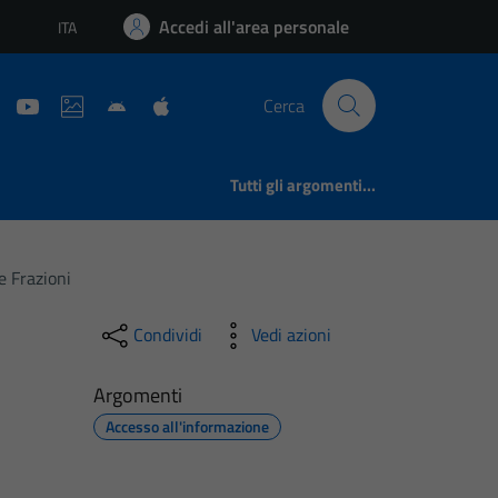
Accedi all'area personale
ITA
Lingua attiva:
Cerca
Tutti gli argomenti...
e Frazioni
Condividi
Vedi azioni
Argomenti
Accesso all'informazione