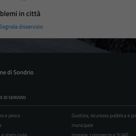
blemi in città
Segnala disservizio
e di Sondrio
E DI SERVIZIO
ra e pesca
Giustizia, sicurezza pubblica e po
e
municipale
e stato civile
Imprese, commercio e SUAP