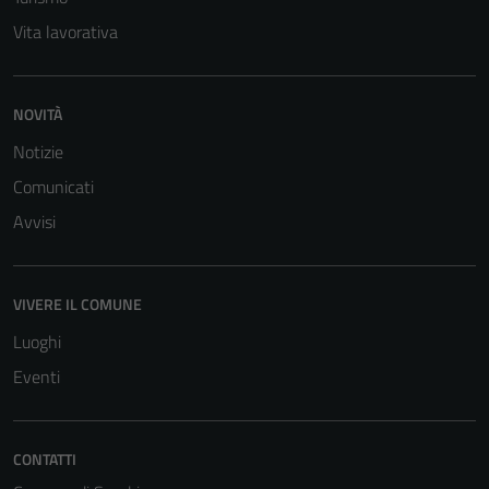
Vita lavorativa
NOVITÀ
Notizie
Comunicati
Avvisi
Tecnici
Questi cookie
sono necessari
VIVERE IL COMUNE
per il
Luoghi
funzionamento
del sito e non
Eventi
possono
essere
disabilitati.
CONTATTI
Questi cookie