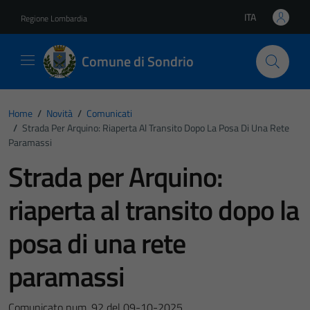
Vai ai contenuti
Vai al footer
ITA
Regione Lombardia
Lingua attiva:
Comune di Sondrio
Home
/
Novità
/
Comunicati
/
Strada Per Arquino: Riaperta Al Transito Dopo La Posa Di Una Rete
Paramassi
Strada per Arquino:
riaperta al transito dopo la
posa di una rete
paramassi
Comunicato num. 92 del 09-10-2025