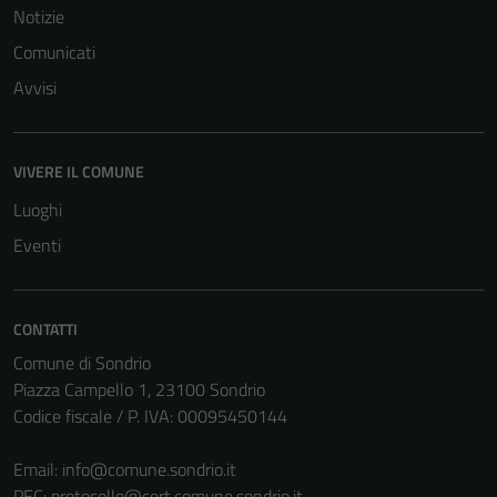
Notizie
Comunicati
Avvisi
VIVERE IL COMUNE
Tecnici
Questi cookie
Luoghi
sono necessari
Eventi
per il
funzionamento
del sito e non
CONTATTI
possono
Comune di Sondrio
essere
Piazza Campello 1, 23100 Sondrio
disabilitati.
Codice fiscale / P. IVA: 00095450144
Questi cookie
non raccolgono
Email:
info@comune.sondrio.it
informazioni
PEC:
protocollo@cert.comune.sondrio.it