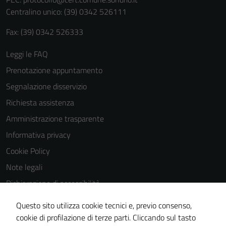
personali.
Centralino unico: (39) 0342 526111
Fax: (39) 0342 526333
Leggi le FAQ
Prenotazione appuntamento
Segnalazione disservizio
Richiesta assistenza
Amministrazione trasparente
Informativa privacy
Cookie Policy
Note legali
Dichiarazione di accessibilità
Dichiarazione di accessibilità Servizi
Questo sito utilizza cookie tecnici e, previo consenso,
Whistleblowing
cookie di profilazione di terze parti. Cliccando sul tasto