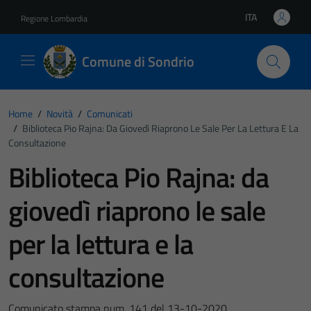
Vai ai contenuti
Vai al footer
ITA
Regione Lombardia
Lingua attiva:
Comune di Sondrio
Home
/
Novità
/
Comunicati
/
Biblioteca Pio Rajna: Da Giovedì Riaprono Le Sale Per La Lettura E La
Consultazione
Biblioteca Pio Rajna: da
giovedì riaprono le sale
per la lettura e la
consultazione
Comunicato stampa num. 141 del 13-10-2020