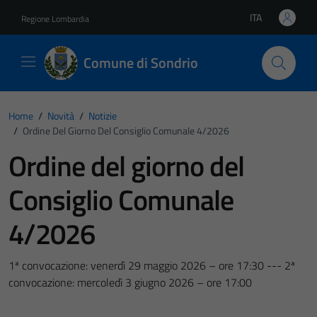
Vai ai contenuti
Vai al footer
ITA
Regione Lombardia
Lingua attiva:
Comune di Sondrio
Home
/
Novità
/
Notizie
/
Ordine Del Giorno Del Consiglio Comunale 4/2026
Ordine del giorno del
Consiglio Comunale
4/2026
1ª convocazione: venerdì 29 maggio 2026 – ore 17:30 --- 2ª
convocazione: mercoledì 3 giugno 2026 – ore 17:00