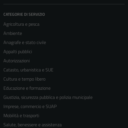
CATEGORIE DI SERVIZIO
Agricoltura e pesca
Ambiente
Anagrafe e stato civile
Appalti pubblici
Autorizzazioni
Catasto, urbanistica e SUE
Tecnici
Questi cookie
Cultura e tempo libero
sono necessari
Educazione e formazione
per il
Giustizia, sicurezza pubblica e polizia municipale
funzionamento
del sito e non
Imprese, commercio e SUAP
possono
Mobilità e trasporti
essere
Salute, benessere e assistenza
disabilitati.