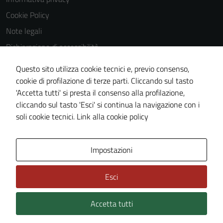
Cookie Policy
Note legali
Dichiarazione di accessibilità
Dichiarazione di accessibilità Servizi
Questo sito utilizza cookie tecnici e, previo consenso,
Whistleblowing
cookie di profilazione di terze parti. Cliccando sul tasto
'Accetta tutti' si presta il consenso alla profilazione,
Piano di miglioramento del sito
cliccando sul tasto 'Esci' si continua la navigazione con i
Area riservata
soli cookie tecnici.
Link alla cookie policy
Area Privata
Impostazioni
Esci
Accetta tutti
Credits: ©
Technical Design s.r.l.