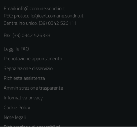
Email:
info@comune.sondrio.it
PEC:
protocollo@cert.comune.sondrio.it
Centralino unico: (39) 0342 526111
Fax: (39) 0342 526333
Leggi le FAQ
Prenotazione appuntamento
Segnalazione disservizio
Richiesta assistenza
Amministrazione trasparente
Informativa privacy
Cookie Policy
Note legali
Dichiarazione di accessibilità
Dichiarazione di accessibilità Servizi