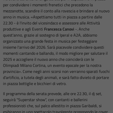
per condividere i momenti frenetici che precedono la
mezzanotte, scandire il conto alla rovescia e brindare al nuovo
anno in musica. «Aspettiamo tutti in piazza a partire dalle
22.30 - è l'invito del vicesindaco e assessore alle Attività
produttive e agli Eventi
Francesca Canovi
-. Anche
quest'anno, grazie al sostegno di Iperal e A2A, abbiamo
organizzato una grande festa in musica per festeggiare
insieme l'arrivo del 2026. Sarà piacevole condividere questi
momenti cantando e ballando, il modo migliore per salutare il
2025 e accogliere il nuovo anno che coinciderà con le
Olimpiadi Milano Cortina, un evento epocale per la nostra
provincia». Come negli anni scorsi non verranno sparati fuochi
d'artificio, a tutela degli animali, e sarà fatto divieto di portare
in piazza bottiglie e bicchieri di vetro.
Il programma della serata prevede, alle ore 22.30, il dj set,
seguirà "Superstar show", con cantanti e ballerini
professionisti che, sul palco allestito in piazza Garibaldi, si
esibiranno in uno spettacolo travolgente proponendo le cover