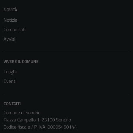
sono necessari
NOVITÀ
per il
funzionamento
Notizie
del sito e non
Comunicati
possono
Avvisi
essere
disabilitati.
Questi cookie
non raccolgono
VIVERE IL COMUNE
informazioni
Luoghi
personali.
Eventi
CONTATTI
Comune di Sondrio
Piazza Campello 1, 23100 Sondrio
Codice fiscale / P. IVA: 00095450144