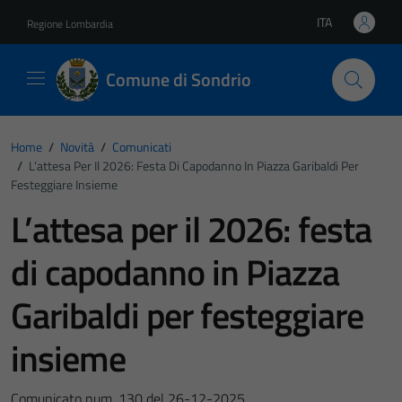
Vai ai contenuti
Vai al footer
ITA
Regione Lombardia
Lingua attiva:
Comune di Sondrio
Home
/
Novità
/
Comunicati
/
L’attesa Per Il 2026: Festa Di Capodanno In Piazza Garibaldi Per
Festeggiare Insieme
L’attesa per il 2026: festa
di capodanno in Piazza
Garibaldi per festeggiare
insieme
Comunicato num. 130 del 26-12-2025