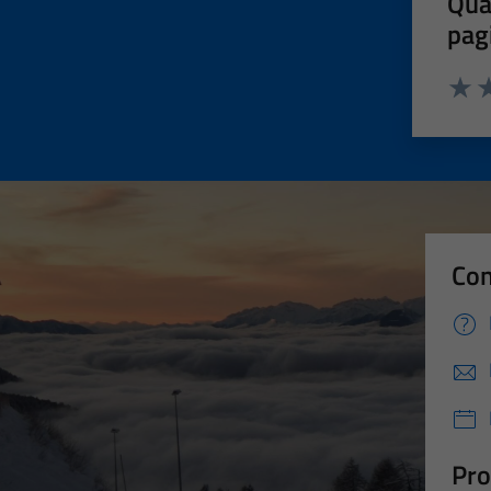
Qua
pag
Valut
Va
Con
Pro