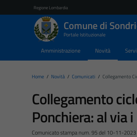
Vai ai contenuti
Vai al footer
Regione Lombardia
Comune di Sondri
Portale Istituzionale
Amministrazione
Novità
Servi
Home
/
Novità
/
Comunicati
/
Collegamento Cic
Collegamento cic
Ponchiera: al via i
Comunicato stampa num. 95 del 10-11-2023