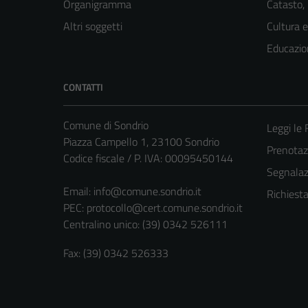
Organigramma
Catasto,
Altri soggetti
Cultura 
Educazio
CONTATTI
Comune di Sondrio
Leggi le
Piazza Campello 1, 23100 Sondrio
Prenota
Codice fiscale / P. IVA: 00095450144
Segnalazi
Email:
info@comune.sondrio.it
Richiest
PEC:
protocollo@cert.comune.sondrio.it
Centralino unico: (39) 0342 526111
Fax: (39) 0342 526333