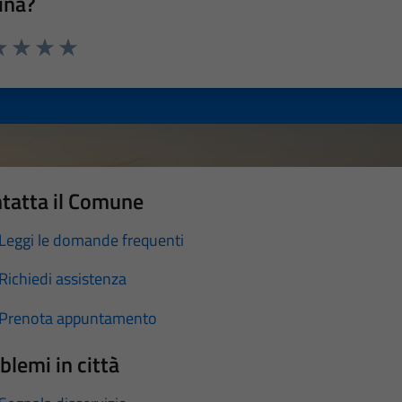
ina?
a 1 stelle su 5
luta 2 stelle su 5
Valuta 3 stelle su 5
Valuta 4 stelle su 5
Valuta 5 stelle su 5
tatta il Comune
Leggi le domande frequenti
Richiedi assistenza
Prenota appuntamento
blemi in città