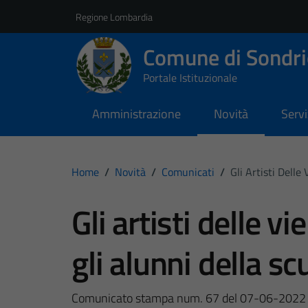
Vai ai contenuti
Vai al footer
Regione Lombardia
Comune di Sondri
Portale Istituzionale
Amministrazione
Novità
Servi
Home
/
Novità
/
Comunicati
/
Gli Artisti Delle
Gli artisti delle v
gli alunni della scu
Comunicato stampa num. 67 del 07-06-2022