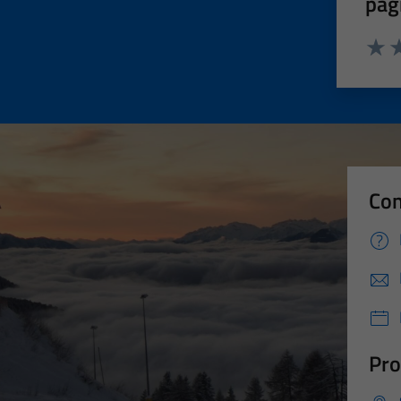
pag
Valut
Va
Con
Pro