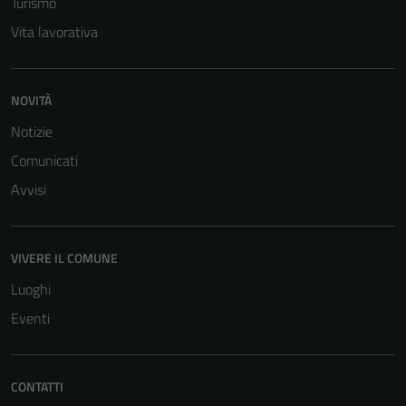
Turismo
Vita lavorativa
NOVITÀ
Notizie
Comunicati
Avvisi
Tecnici
Questi cookie
sono necessari
VIVERE IL COMUNE
per il
Luoghi
funzionamento
del sito e non
Eventi
possono
essere
disabilitati.
CONTATTI
Questi cookie