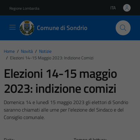
Vai ai contenuti
Vai al footer
ITA
Regione Lombardia
Lingua attiva:
Comune di Sondrio
Home
/
Novità
/
Notizie
/
Elezioni 14-15 Maggio 2023: Indizione Comizi
Elezioni 14-15 maggio
2023: indizione comizi
Domenica 14 e lunedì 15 maggio 2023 gli elettori di Sondrio
saranno chiamati alle urne per l'elezione del Sindaco e del
Consiglio comunale.
Data:
Tempo di lettura: