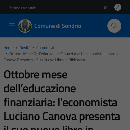
Vai ai contenuti
Vai al footer
ITA
Regione Lombardia
Lingua attiva:
Comune di Sondrio
Home
/
Novità
/
Comunicati
/
Ottobre Mese Dell’educazione Finanziaria: L’economista Luciano
Canova Presenta Il Suo Nuovo Libro In Biblioteca
Ottobre mese
dell’educazione
finanziaria: l’economista
Luciano Canova presenta
il suo nuovo libro in