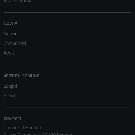
Vita lavorativa
NOVITÀ
Notizie
Comunicati
Avvisi
Tecnici
Questi cookie
VIVERE IL COMUNE
sono necessari
per il
Luoghi
funzionamento
Eventi
del sito e non
possono
essere
CONTATTI
disabilitati.
Comune di Sondrio
Questi cookie
Piazza Campello 1, 23100 Sondrio