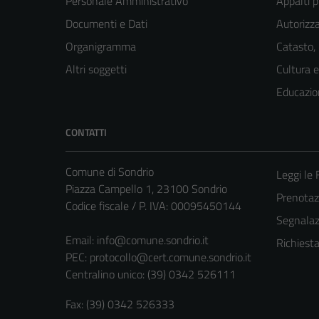
Personale Amministrativo
Appalti p
Documenti e Dati
Autorizza
Organigramma
Catasto,
Altri soggetti
Cultura 
Educazio
CONTATTI
Comune di Sondrio
Leggi le
Piazza Campello 1, 23100 Sondrio
Prenota
Codice fiscale / P. IVA: 00095450144
Segnalazi
Email:
info@comune.sondrio.it
Richiest
PEC:
protocollo@cert.comune.sondrio.it
Centralino unico: (39) 0342 526111
Fax: (39) 0342 526333