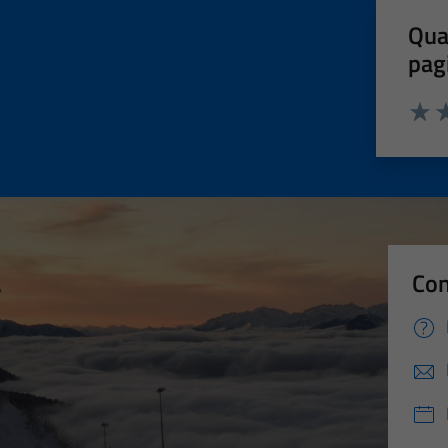
Qua
pag
Valut
Va
Con