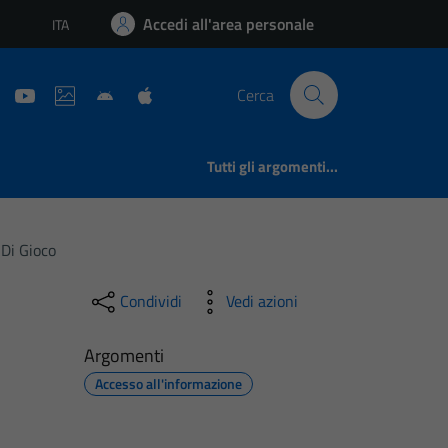
Accedi all'area personale
ITA
Lingua attiva:
Cerca
Tutti gli argomenti...
 Di Gioco
Condividi
Vedi azioni
Argomenti
Accesso all'informazione