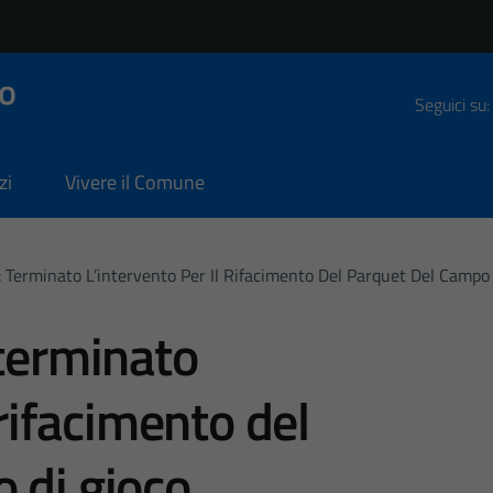
o
Seguici su:
zi
Vivere il Comune
: Terminato L’intervento Per Il Rifacimento Del Parquet Del Campo
 terminato
 rifacimento del
 di gioco