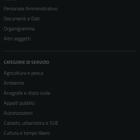
Personale Amministrativo
Documenti e Dati
Organigramma
Tecnici
Altri soggetti
Questi cookie
sono necessari
per il
funzionamento
CATEGORIE DI SERVIZIO
del sito e non
Agricoltura e pesca
possono
Ambiente
essere
disabilitati.
Anagrafe e stato civile
Questi cookie
Appalti pubblici
non raccolgono
Autorizzazioni
informazioni
personali.
Catasto, urbanistica e SUE
Cultura e tempo libero