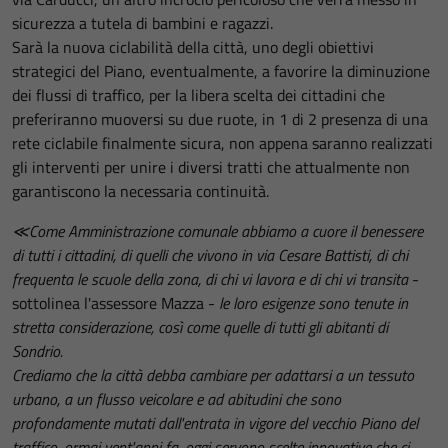
sicurezza a tutela di bambini e ragazzi.
Sarà la nuova ciclabilità della città, uno degli obiettivi
strategici del Piano, eventualmente, a favorire la diminuzione
dei flussi di traffico, per la libera scelta dei cittadini che
preferiranno muoversi su due ruote, in 1 di 2 presenza di una
rete ciclabile finalmente sicura, non appena saranno realizzati
gli interventi per unire i diversi tratti che attualmente non
garantiscono la necessaria continuità.
≪Come Amministrazione comunale abbiamo a cuore il benessere
di tutti i cittadini, di quelli che vivono in via Cesare Battisti, di chi
frequenta le scuole della zona, di chi vi lavora e di chi vi transita
-
sottolinea l'assessore Mazza -
le loro esigenze sono tenute in
stretta considerazione, così come quelle di tutti gli abitanti di
Sondrio.
Crediamo che la città debba cambiare per adattarsi a un tessuto
urbano, a un flusso veicolare e ad abitudini che sono
profondamente mutati dall'entrata in vigore del vecchio Piano del
traffico, ormai vent'anni fa, oggi servono scelte innovative che ci