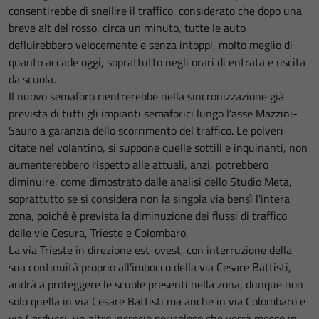
consentirebbe di snellire il traffico, considerato che dopo una
breve alt del rosso, circa un minuto, tutte le auto
defluirebbero velocemente e senza intoppi, molto meglio di
quanto accade oggi, soprattutto negli orari di entrata e uscita
da scuola.
Il nuovo semaforo rientrerebbe nella sincronizzazione già
prevista di tutti gli impianti semaforici lungo l'asse Mazzini-
Sauro a garanzia dello scorrimento del traffico. Le polveri
citate nel volantino, si suppone quelle sottili e inquinanti, non
aumenterebbero rispetto alle attuali, anzi, potrebbero
diminuire, come dimostrato dalle analisi dello Studio Meta,
soprattutto se si considera non la singola via bensì l'intera
zona, poiché è prevista la diminuzione dei flussi di traffico
delle vie Cesura, Trieste e Colombaro.
La via Trieste in direzione est-ovest, con interruzione della
sua continuità proprio all'imbocco della via Cesare Battisti,
andrà a proteggere le scuole presenti nella zona, dunque non
solo quella in via Cesare Battisti ma anche in via Colombaro e
via Carducci, un altro incrocio pericoloso che verrà messo in