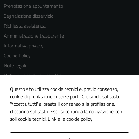
Prenotazione appuntamento
Segnalazione disservizio
Richiesta assistenza
Amministrazione trasparente
Informativa privacy
Cookie Policy
Note legali
Dichiarazione di accessibilità
Dichiarazione di accessibilità Servizi
Questo sito utilizza cookie tecnici e, previo consenso,
Whistleblowing
cookie di profilazione di terze parti. Cliccando sul tasto
'Accetta tutti' si presta il consenso alla profilazione,
Piano di miglioramento del sito
cliccando sul tasto 'Esci' si continua la navigazione con i
Area riservata
soli cookie tecnici.
Link alla cookie policy
Area Privata