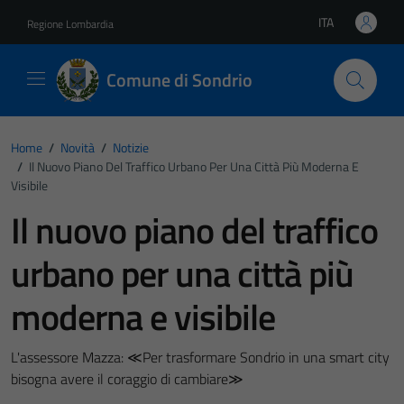
Vai ai contenuti
Vai al footer
ITA
Regione Lombardia
Lingua attiva:
Comune di Sondrio
Home
/
Novità
/
Notizie
/
Il Nuovo Piano Del Traffico Urbano Per Una Città Più Moderna E
Visibile
Il nuovo piano del traffico
urbano per una città più
moderna e visibile
L'assessore Mazza: ≪Per trasformare Sondrio in una smart city
bisogna avere il coraggio di cambiare≫