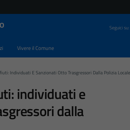
o
Seguici su:
zi
Vivere il Comune
uti: Individuati E Sanzionati Otto Trasgressori Dalla Polizia Local
ti: individuati e
asgressori dalla