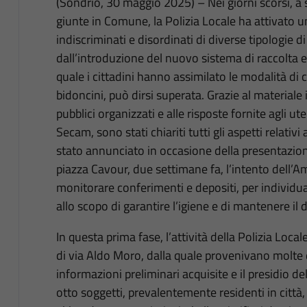
(Sondrio, 30 maggio 2025) – Nei giorni scorsi, a
giunte in Comune, la Polizia Locale ha attivato una
indiscriminati e disordinati di diverse tipologie di
dall’introduzione del nuovo sistema di raccolta e
quale i cittadini hanno assimilato le modalità di
bidoncini, può dirsi superata. Grazie al materiale 
pubblici organizzati e alle risposte fornite agli ut
Secam, sono stati chiariti tutti gli aspetti relat
stato annunciato in occasione della presentazion
piazza Cavour, due settimane fa, l’intento dell’
monitorare conferimenti e depositi, per individua
allo scopo di garantire l’igiene e di mantenere il
In questa prima fase, l’attività della Polizia Loca
di via Aldo Moro, dalla quale provenivano molte del
informazioni preliminari acquisite e il presidio d
otto soggetti, prevalentemente residenti in città