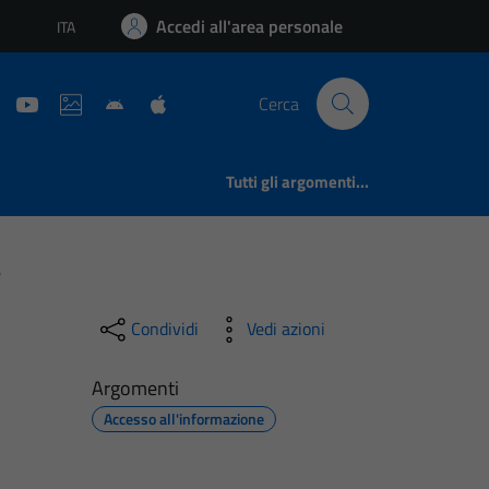
Accedi all'area personale
ITA
Lingua attiva:
Cerca
Tutti gli argomenti...
e
Condividi
Vedi azioni
Argomenti
Accesso all'informazione