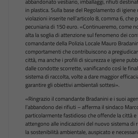
abbandonato vestiario, imballaggi, rifiuti destinat
in plastica. Sulla base del Regolamento di igiene
violazioni inserite nell’articolo 8, comma 6, che
pecuniaria di 150 euro. «Continueremo, come no
alta la soglia di attenzione sul fenomeno dei conferi
comandante della Polizia Locale Mauro Bradanini
comportamenti che contribuiscono a pregiudicare
città, ma anche i profili di sicurezza e igiene pu
dalle condotte scorrette, vanificando così le fina
sistema di raccolta, volte a dare maggior efficac
garantire gli obiettivi ambientali sottesi».
«Ringrazio il comandante Bradanini e i suoi agent
l’abbandono dei rifiuti – afferma il sindaco Ma
particolarmente fastidioso che offende la città e 
attengono alle indicazioni del nuovo sistema di ra
la sostenibilità ambientale, auspicato e necessar