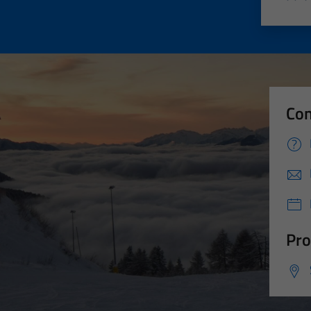
Valut
Va
Con
Pro