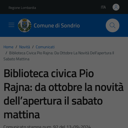
Vai ai contenuti
Vai al footer
ITA
Regione Lombardia
Lingua attiva:
Comune di Sondrio
Home
/
Novità
/
Comunicati
/
Biblioteca Civica Pio Rajna: Da Ottobre La Novità Dell’apertura Il
Sabato Mattina
Biblioteca civica Pio
Rajna: da ottobre la novità
dell’apertura il sabato
mattina
Comunicato stampa num. 92 del 13-09-2024