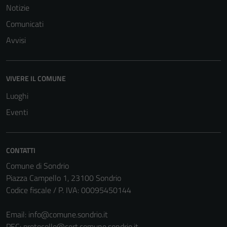
Notizie
Comunicati
Avvisi
VIVERE IL COMUNE
Tecnici
Questi cookie
Luoghi
sono necessari
Eventi
per il
funzionamento
del sito e non
CONTATTI
possono
Comune di Sondrio
essere
Piazza Campello 1, 23100 Sondrio
disabilitati.
Codice fiscale / P. IVA: 00095450144
Questi cookie
non raccolgono
Email:
info@comune.sondrio.it
informazioni
PEC:
protocollo@cert.comune.sondrio.it