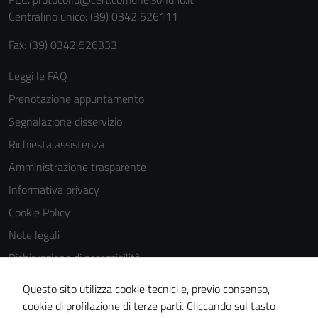
personali.
Centralino unico: (39) 0342 526111
Fax: (39) 0342 526333
Leggi le FAQ
Prenotazione appuntamento
Segnalazione disservizio
Richiesta assistenza
Amministrazione trasparente
Informativa privacy
Cookie Policy
Note legali
Dichiarazione di accessibilità
Dichiarazione di accessibilità Servizi
Questo sito utilizza cookie tecnici e, previo consenso,
Whistleblowing
cookie di profilazione di terze parti. Cliccando sul tasto