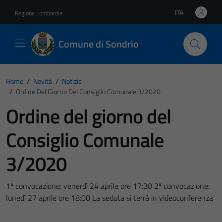
Vai ai contenuti
Vai al footer
ITA
Regione Lombardia
Lingua attiva:
Comune di Sondrio
Home
/
Novità
/
Notizie
/
Ordine Del Giorno Del Consiglio Comunale 3/2020
Ordine del giorno del
Consiglio Comunale
3/2020
1ª convocazione: venerdì 24 aprile ore 17:30 2ª convocazione:
lunedì 27 aprile ore 18:00 La seduta si terrà in videoconferenza