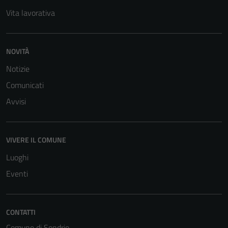
Questi cookie
Vita lavorativa
sono necessari
per il
funzionamento
NOVITÀ
del sito e non
Notizie
possono
essere
Comunicati
disabilitati.
Avvisi
Questi cookie
non raccolgono
informazioni
VIVERE IL COMUNE
personali.
Luoghi
Eventi
CONTATTI
Comune di Sondrio