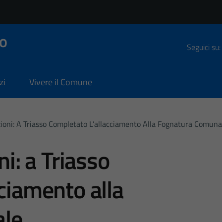
o
Seguici su:
zi
Vivere il Comune
zioni: A Triasso Completato L’allacciamento Alla Fognatura Comuna
ni: a Triasso
cciamento alla
ale