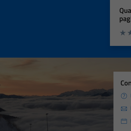
Qua
pag
Valut
Va
Con