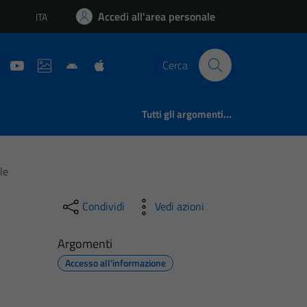
Accedi all'area personale
ITA
Lingua attiva:
Cerca
Tutti gli argomenti...
le
Condividi
Vedi azioni
Argomenti
Accesso all'informazione