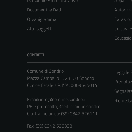
Personale Amministrativo
Appalti p
Documenti e Dati
Autorizza
Organigramma
Catasto,
Altri soggetti
Cultura 
Educazio
CONTATTI
Comune di Sondrio
Leggi le
Piazza Campello 1, 23100 Sondrio
Prenota
Codice fiscale / P. IVA: 00095450144
Segnalazi
Email:
info@comune.sondrio.it
Richiest
PEC:
protocollo@cert.comune.sondrio.it
Centralino unico: (39) 0342 526111
Fax: (39) 0342 526333