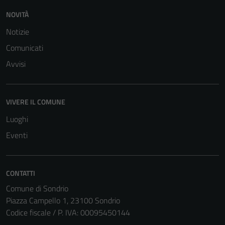
NOVITÀ
Notizie
Comunicati
Avvisi
Tecnici
VIVERE IL COMUNE
Questi cookie
sono necessari
Luoghi
per il
Eventi
funzionamento
del sito e non
possono
CONTATTI
essere
Comune di Sondrio
disabilitati.
Piazza Campello 1, 23100 Sondrio
Questi cookie
Codice fiscale / P. IVA: 00095450144
non raccolgono