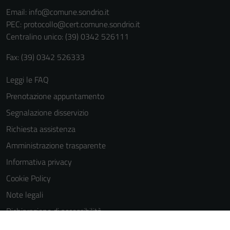
informazioni
Email:
info@comune.sondrio.it
personali.
PEC:
protocollo@cert.comune.sondrio.it
Centralino unico: (39) 0342 526111
Fax: (39) 0342 526333
Leggi le FAQ
Prenotazione appuntamento
Segnalazione disservizio
Richiesta assistenza
Amministrazione trasparente
Informativa privacy
Cookie Policy
Note legali
Dichiarazione di accessibilità
Dichiarazione di accessibilità Servizi