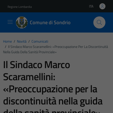
Vai ai contenuti
Vai al footer
ITA
Regione Lombardia
Lingua attiva:
Comune di Sondrio
Home
/
Novità
/
Comunicati
/
Il Sindaco Marco Scaramellini: «Preoccupazione Per La Discontinuità
Nella Guida Della Sanità Provinciale»
Il Sindaco Marco
Scaramellini:
«Preoccupazione per la
discontinuità nella guida
della sanità provinciale»