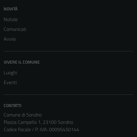
NOVITÀ
Notizie
Comunicati
Avvisi
Tecnici
VIVERE IL COMUNE
Questi cookie
sono necessari
Luoghi
per il
Eventi
funzionamento
del sito e non
possono
CONTATTI
essere
Comune di Sondrio
disabilitati.
Piazza Campello 1, 23100 Sondrio
Questi cookie
Codice fiscale / P. IVA: 00095450144
non raccolgono