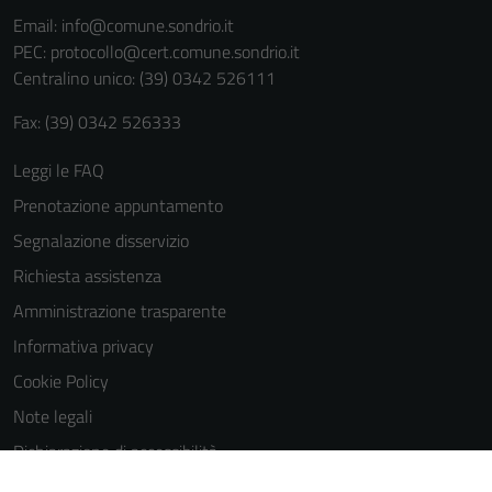
informazioni
Email:
info@comune.sondrio.it
personali.
PEC:
protocollo@cert.comune.sondrio.it
Centralino unico: (39) 0342 526111
Fax: (39) 0342 526333
Leggi le FAQ
Prenotazione appuntamento
Segnalazione disservizio
Richiesta assistenza
Amministrazione trasparente
Informativa privacy
Cookie Policy
Note legali
Dichiarazione di accessibilità
Dichiarazione di accessibilità Servizi