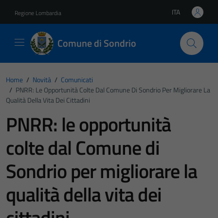
Vai ai contenuti
Vai al footer
ITA
Regione Lombardia
Lingua attiva:
Comune di Sondrio
Home
/
Novità
/
Comunicati
/
PNRR: Le Opportunità Colte Dal Comune Di Sondrio Per Migliorare La
Qualità Della Vita Dei Cittadini
PNRR: le opportunità
colte dal Comune di
Sondrio per migliorare la
qualità della vita dei
cittadini