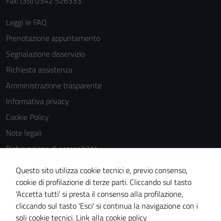
Fax: (39) 0342 526333
Leggi le FAQ
Prenotazione appuntamento
Segnalazione disservizio
Richiesta assistenza
Amministrazione trasparente
Informativa privacy
Cookie Policy
Note legali
Dichiarazione di accessibilità
Dichiarazione di accessibilità Servizi
Questo sito utilizza cookie tecnici e, previo consenso,
Whistleblowing
cookie di profilazione di terze parti. Cliccando sul tasto
'Accetta tutti' si presta il consenso alla profilazione,
Piano di miglioramento del sito
cliccando sul tasto 'Esci' si continua la navigazione con i
Area riservata
soli cookie tecnici.
Link alla cookie policy