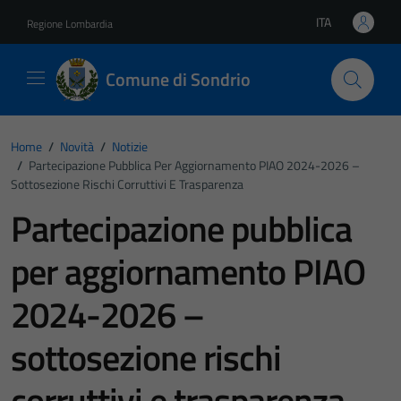
Vai ai contenuti
Vai al footer
ITA
Regione Lombardia
Lingua attiva:
Comune di Sondrio
Home
/
Novità
/
Notizie
/
Partecipazione Pubblica Per Aggiornamento PIAO 2024-2026 –
Sottosezione Rischi Corruttivi E Trasparenza
Partecipazione pubblica
per aggiornamento PIAO
2024-2026 –
sottosezione rischi
corruttivi e trasparenza