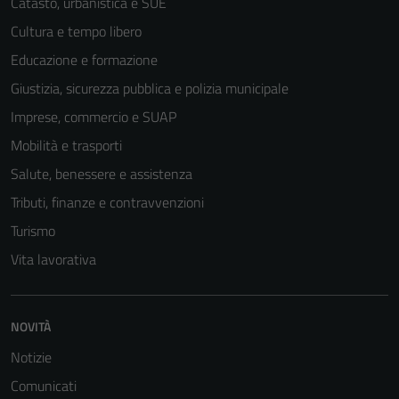
Catasto, urbanistica e SUE
Cultura e tempo libero
Educazione e formazione
Giustizia, sicurezza pubblica e polizia municipale
Tecnici
Imprese, commercio e SUAP
Questi cookie
Mobilità e trasporti
sono necessari
Salute, benessere e assistenza
per il
funzionamento
Tributi, finanze e contravvenzioni
del sito e non
Turismo
possono
Vita lavorativa
essere
disabilitati.
Questi cookie
NOVITÀ
non raccolgono
informazioni
Notizie
personali.
Comunicati