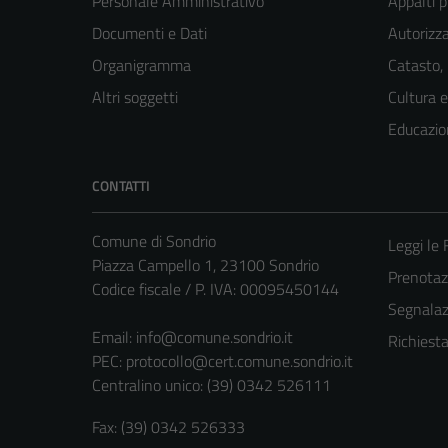
Personale Amministrativo
Appalti p
Documenti e Dati
Autorizza
Organigramma
Catasto,
Altri soggetti
Cultura 
Educazio
CONTATTI
Comune di Sondrio
Leggi le
Piazza Campello 1, 23100 Sondrio
Prenota
Codice fiscale / P. IVA: 00095450144
Segnalazi
Email:
info@comune.sondrio.it
Richiest
PEC:
protocollo@cert.comune.sondrio.it
Centralino unico: (39) 0342 526111
Fax: (39) 0342 526333