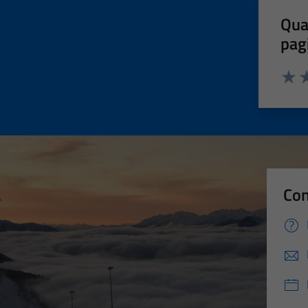
Qua
pag
Valut
Va
Con