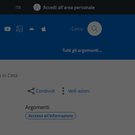
Accedi all'area personale
ITA
Lingua attiva:
Cerca
Tutti gli argomenti...
 In Città
Condividi
Vedi azioni
Argomenti
Accesso all'informazione