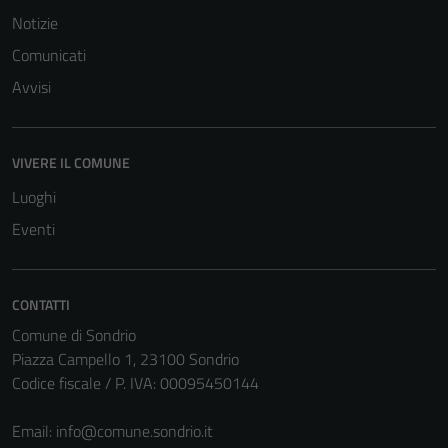
per il
Notizie
funzionamento
Comunicati
del sito e non
possono
Avvisi
essere
disabilitati.
Questi cookie
VIVERE IL COMUNE
non raccolgono
Luoghi
informazioni
Eventi
personali.
CONTATTI
Comune di Sondrio
Piazza Campello 1, 23100 Sondrio
Codice fiscale / P. IVA: 00095450144
Email:
info@comune.sondrio.it