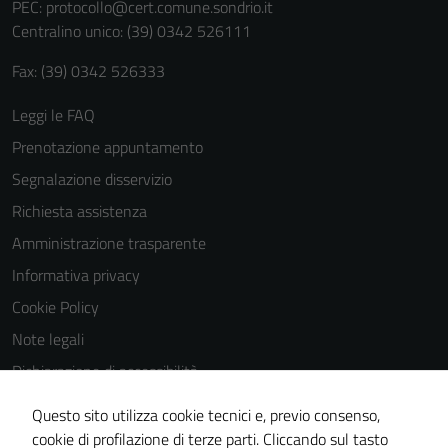
PEC:
protocollo@cert.comune.sondrio.it
Centralino unico: (39) 0342 526111
Fax: (39) 0342 526333
Leggi le FAQ
Prenotazione appuntamento
Segnalazione disservizio
Richiesta assistenza
Amministrazione trasparente
Informativa privacy
Cookie Policy
Note legali
Dichiarazione di accessibilità
Dichiarazione di accessibilità Servizi
Questo sito utilizza cookie tecnici e, previo consenso,
Whistleblowing
cookie di profilazione di terze parti. Cliccando sul tasto