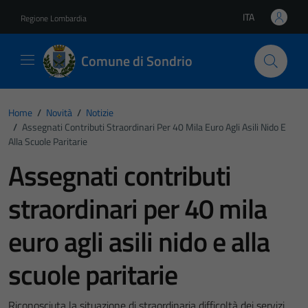
Vai ai contenuti
Vai al footer
ITA
Regione Lombardia
Lingua attiva:
Comune di Sondrio
Home
/
Novità
/
Notizie
/
Assegnati Contributi Straordinari Per 40 Mila Euro Agli Asili Nido E
Alla Scuole Paritarie
Assegnati contributi
straordinari per 40 mila
euro agli asili nido e alla
scuole paritarie
Riconosciuta la situazione di straordinaria difficoltà dei servizi