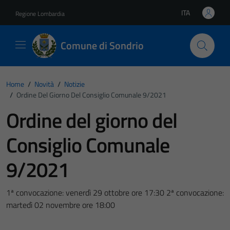
Vai ai contenuti
Vai al footer
ITA
Regione Lombardia
Lingua attiva:
Comune di Sondrio
Home
/
Novità
/
Notizie
/
Ordine Del Giorno Del Consiglio Comunale 9/2021
Ordine del giorno del
Consiglio Comunale
9/2021
1ª convocazione: venerdì 29 ottobre ore 17:30 2ª convocazione:
martedì 02 novembre ore 18:00