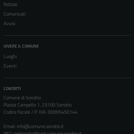
per il
Notizie
funzionamento
Comunicati
del sito e non
Avvisi
possono
essere
disabilitati.
Questi cookie
VIVERE IL COMUNE
non raccolgono
Luoghi
informazioni
Eventi
personali.
CONTATTI
Comune di Sondrio
Piazza Campello 1, 23100 Sondrio
Codice fiscale / P. IVA: 00095450144
Email:
info@comune.sondrio.it
PEC:
protocollo@cert.comune.sondrio.it