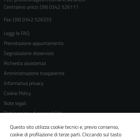
Centralino unico: (39) 0342 526111
Fax: (39) 0342 526333
Leggi le FAQ
Prenotazione appuntamento
Segnalazione disservizio
Richiesta assistenza
Amministrazione trasparente
Informativa privacy
Cookie Policy
Note legali
Dichiarazione di accessibilità
Dichiarazione di accessibilità Servizi
Questo sito utilizza cookie tecnici e, previo consenso,
Whistleblowing
cookie di profilazione di terze parti. Cliccando sul tasto