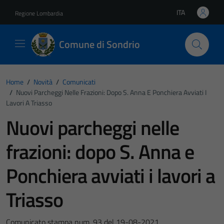
Vai ai contenuti
Vai al footer
ITA
Regione Lombardia
Lingua attiva:
Comune di Sondrio
Home
/
Novità
/
Comunicati
/
Nuovi Parcheggi Nelle Frazioni: Dopo S. Anna E Ponchiera Avviati I
Lavori A Triasso
Nuovi parcheggi nelle
frazioni: dopo S. Anna e
Ponchiera avviati i lavori a
Triasso
Comunicato stampa num. 93 del 19-08-2021