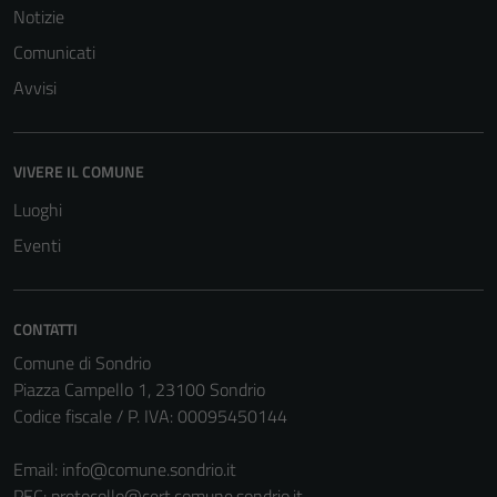
Notizie
Comunicati
Avvisi
VIVERE IL COMUNE
Tecnici
Questi cookie
Luoghi
sono necessari
Eventi
per il
funzionamento
del sito e non
CONTATTI
possono
Comune di Sondrio
essere
Piazza Campello 1, 23100 Sondrio
disabilitati.
Codice fiscale / P. IVA: 00095450144
Questi cookie
non raccolgono
Email:
info@comune.sondrio.it
informazioni
PEC:
protocollo@cert.comune.sondrio.it