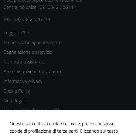
personali.
Centralino unico: (39) 0342 526111
Fax: (39) 0342 526333
Leggi le FAQ
Prenotazione appuntamento
Segnalazione disservizio
Richiesta assistenza
Amministrazione trasparente
Informativa privacy
Cookie Policy
Note legali
Dichiarazione di accessibilità
Dichiarazione di accessibilità Servizi
Questo sito utilizza cookie tecnici e, previo consenso,
Whistleblowing
cookie di profilazione di terze parti. Cliccando sul tasto