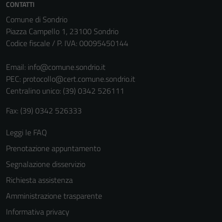
CONTATTI
Tecnici
Comune di Sondrio
Questi cookie
Piazza Campello 1, 23100 Sondrio
sono necessari
Codice fiscale / P. IVA: 00095450144
per il
funzionamento
Email:
info@comune.sondrio.it
del sito e non
PEC:
protocollo@cert.comune.sondrio.it
possono
Centralino unico: (39) 0342 526111
essere
disabilitati.
Fax: (39) 0342 526333
Questi cookie
non raccolgono
Leggi le FAQ
informazioni
Prenotazione appuntamento
personali.
Segnalazione disservizio
Richiesta assistenza
Amministrazione trasparente
Informativa privacy