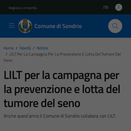
Vai ai contenuti
Vai al footer
ITA
Regione Lombardia
Lingua attiva:
Comune di Sondrio
Home
/
Novità
/
Notizie
/
LILT Per La Campagna Per La Prevenzione E Lotta Del Tumore Del
Seno
LILT per la campagna per
la prevenzione e lotta del
tumore del seno
Anche quest’anno il Comune di Sondrio collabora con LILT.