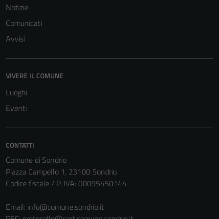
Notizie
Comunicati
Avvisi
VIVERE IL COMUNE
Tecnici
Questi cookie
Luoghi
sono necessari
Eventi
per il
funzionamento
del sito e non
CONTATTI
possono
Comune di Sondrio
essere
Piazza Campello 1, 23100 Sondrio
disabilitati.
Codice fiscale / P. IVA: 00095450144
Questi cookie
non raccolgono
Email:
info@comune.sondrio.it
informazioni
PEC:
protocollo@cert.comune.sondrio.it