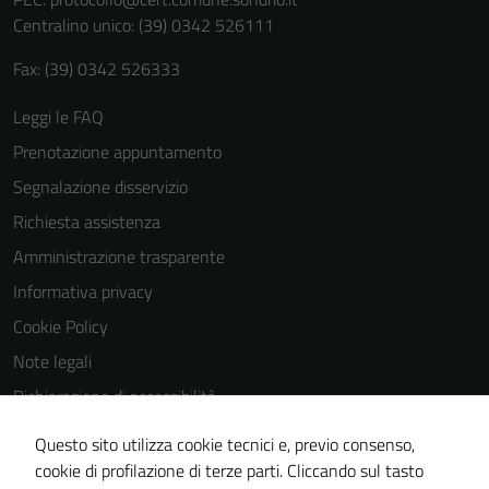
personali.
Centralino unico: (39) 0342 526111
Fax: (39) 0342 526333
Leggi le FAQ
Prenotazione appuntamento
Segnalazione disservizio
Richiesta assistenza
Amministrazione trasparente
Informativa privacy
Cookie Policy
Note legali
Dichiarazione di accessibilità
Dichiarazione di accessibilità Servizi
Questo sito utilizza cookie tecnici e, previo consenso,
Whistleblowing
cookie di profilazione di terze parti. Cliccando sul tasto