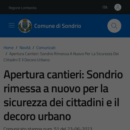
Vai ai contenuti
Vai al footer
ITA
Regione Lombardia
Lingua attiva:
Comune di Sondrio
Home
/
Novità
/
Comunicati
/
Apertura Cantieri: Sondrio Rimessa A Nuovo Per La Sicurezza Dei
Cittadini E Il Decoro Urbano
Apertura cantieri: Sondrio
rimessa a nuovo per la
sicurezza dei cittadini e il
decoro urbano
Comunicato stampa num. 51 del 23-06-2023