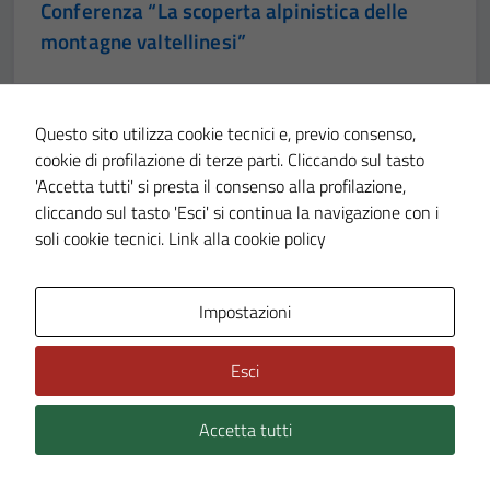
Conferenza “La scoperta alpinistica delle
montagne valtellinesi”
Questo sito utilizza cookie tecnici e, previo consenso,
cookie di profilazione di terze parti. Cliccando sul tasto
'Accetta tutti' si presta il consenso alla profilazione,
cliccando sul tasto 'Esci' si continua la navigazione con i
soli cookie tecnici.
Link alla cookie policy
MANIFESTAZIONE ARTISTICA
30 MAR 2026
Impostazioni
Conferenza “La Grande Guerra 1915-1918 –
I socialisti valtellinesi tra pacifismo e amor
Esci
di patria”
Accetta tutti