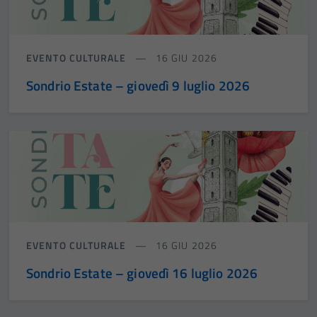
Tecnici
Questi cookie
sono necessari
EVENTO CULTURALE
16 GIU 2026
per il
funzionamento
Sondrio Estate – giovedì 9 luglio 2026
del sito e non
possono
essere
disabilitati.
Questi cookie
non raccolgono
informazioni
personali.
EVENTO CULTURALE
16 GIU 2026
Sondrio Estate – giovedì 16 luglio 2026