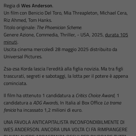
Regia di
Wes Anderson
.
Un film con Benicio Del Toro, Mia Threapleton, Michael Cera,
Riz Ahmed, Tom Hanks.
Titolo originale:
The Phoenician Scheme.
Genere Azione, Commedia, Thriller, - USA, 2025,
durata 105
minuti
.
Uscita cinema mercoledì 28 maggio 2025 distribuito da
Universal Pictures.
Zsa-zsa Korda lascia l'eredità alla figlia novizia. Ma tra figli
trascurati, segreti e sabotaggi, la lotta per il potere è appena
cominciata.
Il film ha ottenuto 1 candidatura a
Critics Choice Award
, 1
candidatura a
ADG Awards
, In Italia al Box Office
La trama
fenicia
ha incassato 1,2 milioni di euro.
UNA FAVOLA ANTICAPITALISTA INCONFONDIBILMENTE DI
WES ANDERSON. ANCORA UNA VOLTA CI FA RIMPIANGERE