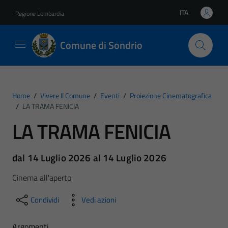
Vai ai contenuti
Vai al footer
ITA
Regione Lombardia
Lingua attiva:
Comune di Sondrio
Home
/
Vivere Il Comune
/
Eventi
/
Proiezione Cinematografica
/
LA TRAMA FENICIA
LA TRAMA FENICIA
dal 14 Luglio 2026 al 14 Luglio 2026
Cinema all'aperto
Condividi
Vedi azioni
Argomenti