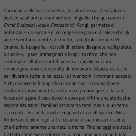
L'armonia delle sue simmetrie, la colorimetria che esclude i
bianchi squillanti e i neri profondi, il giallo, che qui come in
Grand Budapest Hotel
o
Fantastic Mr. Fox
gli permette di
enfatizzare un'epoca e di correggere la gioia o il calore che gli
viene spontaneamente attribuito, la teatralizzazione del
cinema, la tipografia - cartelli di lettere disegnate, calligrafate
o cucite -, i paesi immaginari e lo spirito rétro, che non
contempla cellulare e intelligenza artificiale, ci fanno
rimpiangere ancora una volta di non avere abbastanza occhi
per divorare tutta la bellezza, le invenzioni, i momenti sospesi.
A chi conosce la filmografia di Anderson,
La trama fenicia
sembrerà sorprendente a metà ma è proprio questa la sua
forza: coniugare il vecchio col nuovo per offrire una storia che
esplora situazioni familiari attraverso temi inediti e un tema
ricorrente. Perché la morte è dappertutto nell'opera di Wes
Anderson, e più di ogni altra cosa nella sua messa in scena,
che è primariamente una natura morta. Fino ad oggi era stata
trattata come evento liberatorio, mai come punizione finale.