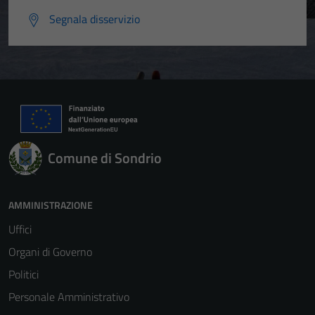
Segnala disservizio
Tecnici
Questi cookie
sono necessari
per il
funzionamento
del sito e non
possono
Comune di Sondrio
essere
disabilitati.
Questi cookie
AMMINISTRAZIONE
non raccolgono
Uffici
informazioni
Organi di Governo
personali.
Politici
Personale Amministrativo