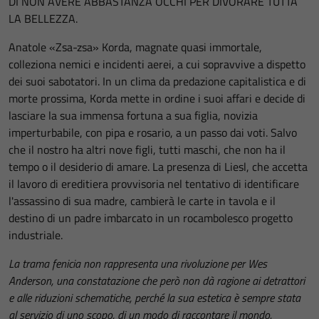
DI NON AVERE ABBASTANZA OCCHI PER DIVORARE TUTTA
LA BELLEZZA.
Anatole «Zsa-zsa» Korda, magnate quasi immortale,
colleziona nemici e incidenti aerei, a cui sopravvive a dispetto
dei suoi sabotatori. In un clima da predazione capitalistica e di
morte prossima, Korda mette in ordine i suoi affari e decide di
lasciare la sua immensa fortuna a sua figlia, novizia
imperturbabile, con pipa e rosario, a un passo dai voti. Salvo
che il nostro ha altri nove figli, tutti maschi, che non ha il
tempo o il desiderio di amare. La presenza di Liesl, che accetta
il lavoro di ereditiera provvisoria nel tentativo di identificare
l'assassino di sua madre, cambierà le carte in tavola e il
destino di un padre imbarcato in un rocambolesco progetto
industriale.
La trama fenicia non rappresenta una rivoluzione per Wes
Anderson, una constatazione che però non dà ragione ai detrattori
e alle riduzioni schematiche, perché la sua estetica è sempre stata
al servizio di uno scopo, di un modo di raccontare il mondo.