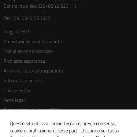
Centralino unico: (39) 0342 526111
Fax: (39) 0342 526333
Leggi le FAQ
Prenotazione appuntamento
Segnalazione disservizio
Richiesta assistenza
Amministrazione trasparente
Informativa privacy
Cookie Policy
Note legali
Dichiarazione di accessibilità
Dichiarazione di accessibilità Servizi
Questo sito utilizza cookie tecnici e, previo consenso,
Whistleblowing
cookie di profilazione di terze parti. Cliccando sul tasto