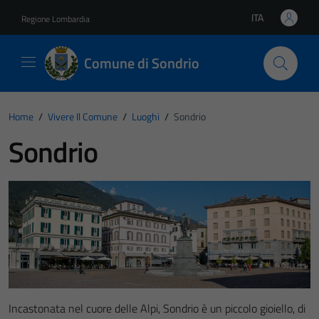
Vai ai contenuti
Vai al footer
ITA
Regione Lombardia
Lingua attiva:
Comune di Sondrio
Home
/
Vivere Il Comune
/
Luoghi
/
Sondrio
Sondrio
Incastonata nel cuore delle Alpi, Sondrio è un piccolo gioiello, di