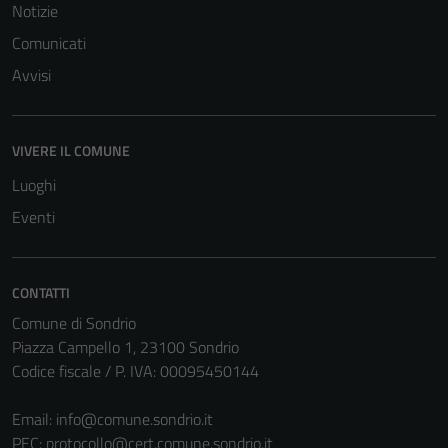
per il
Notizie
funzionamento
Comunicati
del sito e non
Avvisi
possono
essere
disabilitati.
Questi cookie
VIVERE IL COMUNE
non raccolgono
Luoghi
informazioni
Eventi
personali.
CONTATTI
Comune di Sondrio
Piazza Campello 1, 23100 Sondrio
Codice fiscale / P. IVA: 00095450144
Email:
info@comune.sondrio.it
PEC:
protocollo@cert.comune.sondrio.it